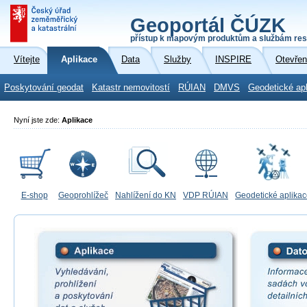
Geoportál ČÚZK
přístup k mapovým produktům a službám res
Vítejte
Aplikace
Data
Služby
INSPIRE
Otevřen
Poskytování geodat
Katastr nemovitostí
RÚIAN
DMVS
Geodetické ap
Nyní jste zde:
Aplikace
E-shop
Geoprohlížeč
Nahlížení do KN
VDP RÚIAN
Geodetické aplika