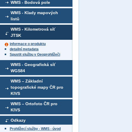
WMS - Bodová pole
WMS - Klady mapových
listů
WMS - Kilometrová síť
JTSK
informace o produktu
detailní metadata
Spustit službu v Geoprohlížeči
WMS - Geografická síť
WGS84
WMS – Základní
topografické mapy ČR pro
KIVS
WMS – Ortofoto ČR pro
KIVS
Odkazy
Prohlížecí služby - WMS - úvod