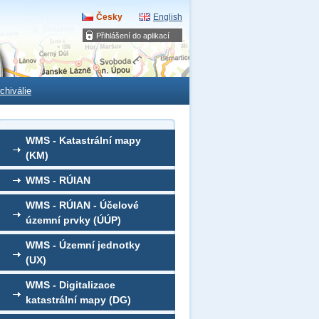
Česky
English
Přihlášení do aplikací
chiválie
WMS - Katastrální mapy
(KM)
WMS - RÚIAN
WMS - RÚIAN - Účelové
územní prvky (ÚÚP)
WMS - Územní jednotky
(UX)
WMS - Digitalizace
katastrální mapy (DG)