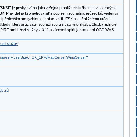
SKSIT je poskytována jako veřejná prohlížecí služba nad vektorovými
TSK. Pravidelná kilometrová síť s popisem souřadnic průsečíků, vedeným
í především pro rychlou orientaci v síti JTSK a k přibližnému určení
adu, který si uživatel zobrazí spolu s daty této služby. Služba splňuje
PIRE prohlížecí služby v. 3.11 a zároveň splňuje standard OGC WMS
osti služby
arcgis/services/Site/JTSK_1KM/MapServer/WmsServer?
žeb ZÚ