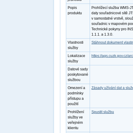
Popis
Prohlížecí služba WMS-JT
produktu
daty souřadnicové sítě J
v samostatné vrstvě, slouž
souřadnic v mapovém podkl
Technické pokyny pro INS
1.1.1. a 1.3.0.
Vlastnosti
Stáhnout dokument vlastn
služby
Lokalizace
https://ags.cuzk.gov.cz/
služby
Datové sady
poskytované
službou
Omezení a
Zásady užívání dat a slu
podmínky
přístupu a
použití
Prohlížení
Spustit službu
služby ve
veřejném
klientu