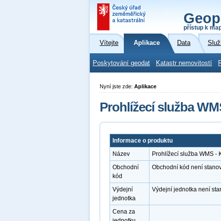
Geop
přístup k ma
Vítejte
Aplikace
Data
Služ
Poskytování geodat
Katastr nemovitostí
Nyní jste zde:
Aplikace
Prohlížecí služba WM
Informace o produktu
Název
Prohlížecí služba WMS - 
Obchodní
Obchodní kód není stano
kód
Výdejní
Výdejní jednotka není st
jednotka
Cena za
jednotku