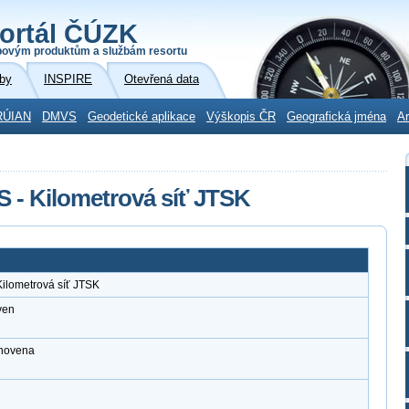
ortál ČÚZK
povým produktům a službám resortu
by
INSPIRE
Otevřená data
RÚIAN
DMVS
Geodetické aplikace
Výškopis ČR
Geografická jména
Ar
S - Kilometrová síť JTSK
Kilometrová síť JTSK
ven
anovena