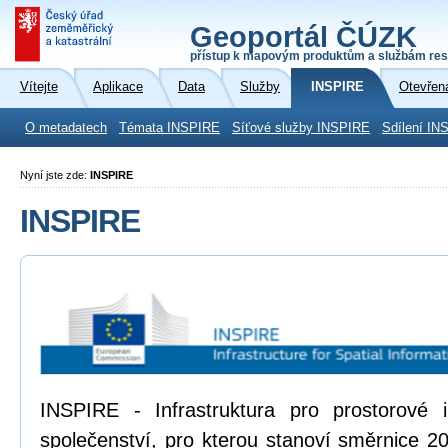
Geoportál ČÚZK
přístup k mapovým produktům a službám res
Vítejte
Aplikace
Data
Služby
INSPIRE
Otevřen
O metadatech
Témata INSPIRE
Síťové služby INSPIRE
Sdílení IN
Nyní jste zde:
INSPIRE
INSPIRE
INSPIRE - Infrastruktura pro prostorové
společenství, pro kterou stanoví směrnice 2