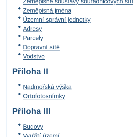
Zeměpisné soustavy souřadnicových sítí
Zeměpisná jména
Územní správní jednotky
Adresy
Parcely
Dopravní sítě
Vodstvo
Příloha II
Nadmořská výška
Ortofotosnímky
Příloha III
Budovy
Využití území