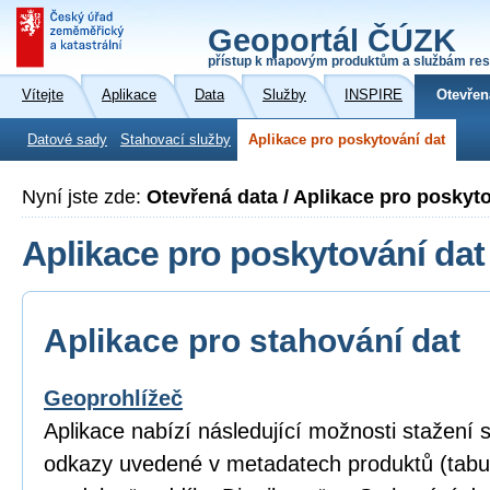
Geoportál ČÚZK
přístup k mapovým produktům a službám res
Vítejte
Aplikace
Data
Služby
INSPIRE
Otevřen
Datové sady
Stahovací služby
Aplikace pro poskytování dat
Nyní jste zde:
Otevřená data / Aplikace pro poskyt
Aplikace pro poskytování dat
Aplikace pro stahování dat
Geoprohlížeč
Aplikace nabízí následující možnosti stažení
odkazy uvedené v metadatech produktů (tabu