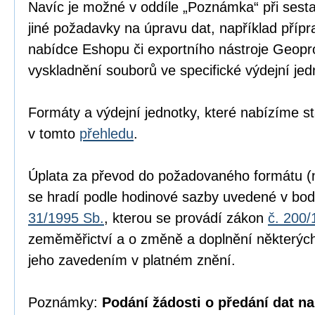
Navíc je možné v oddíle „Poznámka“ při sesta
jiné požadavky na úpravu dat, například přípr
nabídce Eshopu či exportního nástroje Geopr
vyskladnění souborů ve specifické výdejní jed
Formáty a výdejní jednotky, které nabízíme s
v tomto
přehledu
.
Úplata za převod do požadovaného formátu (n
se hradí podle hodinové sazby uvedené v bod
31/1995 Sb.
, kterou se provádí zákon
č. 200/
zeměměřictví a o změně a doplnění některých
jeho zavedením v platném znění.
Poznámky:
Podání žádosti o předání dat na