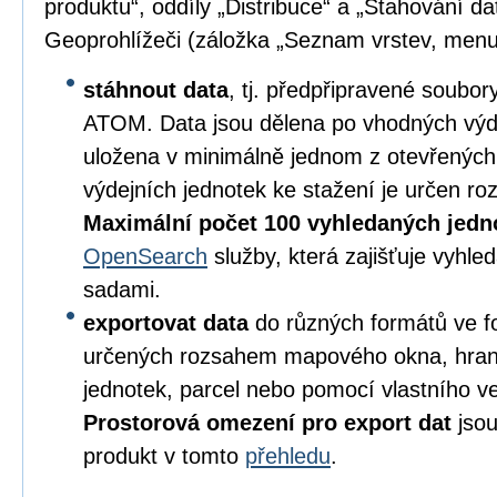
produktu“, oddíly „Distribuce“ a „Stahování da
Geoprohlížeči (záložka „Seznam vrstev, menu
stáhnout data
, tj. předpřipravené soubo
ATOM. Data jsou dělena po vhodných výd
uložena v minimálně jednom z otevřených
výdejních jednotek ke stažení je určen 
Maximální počet 100 vyhledaných jedn
OpenSearch
služby, která zajišťuje vyhl
sadami.
exportovat data
do různých formátů ve 
určených rozsahem mapového okna, hran
jednotek, parcel nebo pomocí vlastního v
Prostorová omezení pro export dat
jsou
produkt v tomto
přehledu
.