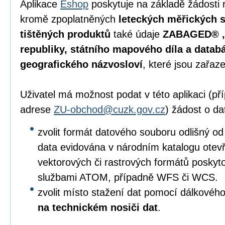
Aplikace
Eshop
poskytuje na základě žádosti 
kromě zpoplatněných
leteckých měřických s
tištěných produktů
také údaje
ZABAGED® , 
republiky, státního mapového díla a data
geografického názvosloví
, které jsou zařaz
Uživatel má možnost podat v této aplikaci (p
adrese
ZU-obchod@cuzk.gov.cz
) žádost o da
zvolit formát datového souboru odlišný od
data evidována v národním katalogu otevře
vektorových či rastrových formátů posky
službami ATOM, případně WFS či WCS.
zvolit místo stažení dat pomocí dálkového
na technickém nosiči dat
.