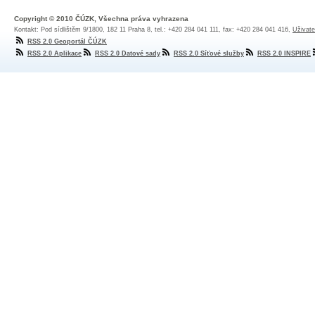
Copyright © 2010 ČÚZK, Všechna práva vyhrazena
Kontakt: Pod sídlištěm 9/1800, 182 11 Praha 8, tel.: +420 284 041 111, fax: +420 284 041 416,
Uživate
RSS 2.0 Geoportál ČÚZK
RSS 2.0 Aplikace
RSS 2.0 Datové sady
RSS 2.0 Síťové služby
RSS 2.0 INSPIRE