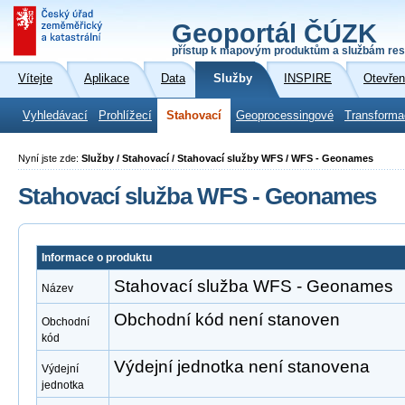
Geoportál ČÚZK
přístup k mapovým produktům a službám res
Vítejte
Aplikace
Data
Služby
INSPIRE
Otevřen
Vyhledávací
Prohlížecí
Stahovací
Geoprocessingové
Transforma
Nyní jste zde:
Služby / Stahovací / Stahovací služby WFS / WFS - Geonames
Stahovací služba WFS - Geonames
Informace o produktu
Stahovací služba WFS - Geonames
Název
Obchodní kód není stanoven
Obchodní
kód
Výdejní jednotka není stanovena
Výdejní
jednotka