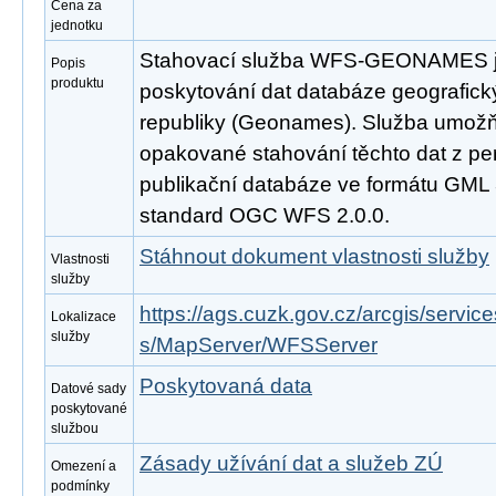
Cena za
jednotku
Stahovací služba WFS-GEONAMES je
Popis
produktu
poskytování dat databáze geografic
republiky (Geonames). Služba umožň
opakované stahování těchto dat z pe
publikační databáze ve formátu GML 
standard OGC WFS 2.0.0.
Stáhnout dokument vlastnosti služby
Vlastnosti
služby
https://ags.cuzk.gov.cz/arcgis/se
Lokalizace
služby
s/MapServer/WFSServer
Poskytovaná data
Datové sady
poskytované
službou
Zásady užívání dat a služeb ZÚ
Omezení a
podmínky