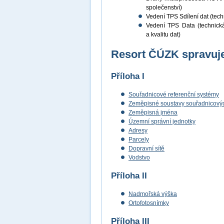
společenství)
Vedení TPS Sdílení dat (techn
Vedení TPS Data (technická 
a kvalitu dat)
Resort ČÚZK spravuje
Příloha I
Souřadnicové referenční systémy
Zeměpisné soustavy souřadnicových
Zeměpisná jména
Územní správní jednotky
Adresy
Parcely
Dopravní sítě
Vodstvo
Příloha II
Nadmořská výška
Ortofotosnímky
Příloha III