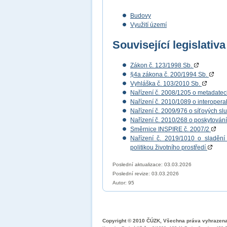
Budovy
Využití území
Související legislativa
Zákon č. 123/1998 Sb.
§4a zákona č. 200/1994 Sb.
Vyhláška č. 103/2010 Sb.
Nařízení č. 2008/1205 o metadate
Nařízení č. 2010/1089 o interopera
Nařízení č. 2009/976 o síťových s
Nařízení č. 2010/268 o poskytován
Směrnice INSPIRE č. 2007/2
Nařízení č. 2019/1010 o sladění 
politikou životního prostředí
Poslední aktualizace: 03.03.2026
Poslední revize:
03.03.2026
Autor: 95
Copyright © 2010 ČÚZK, Všechna práva vyhrazen