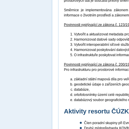
prostorových dat je součástí přílohy směr
Směrnice je implementována zákonem č
informace o životním prostředí a zákonem
Povinnosti vyplývající ze zákona č. 123/1
Vytvořit a aktualizovat metadata p
Harmonizovat datové sady odpovíd
Vytvořit interoperabilní síťové služ
Harmonizovat poskytování datových
O infrastruktuře poskytovat inform
Povinnosti vyplývající ze zákona č. 200/1
Pro infrastrukturu pro prostorové informace
základní státní mapová díla pro veř
geodetické údaje o zařízeních geo
databáze,
ortofotosnímky území celé republiky
databázový soubor geografického 
Aktivity resortu ČÚZ
Člen poradní skupiny při E
Druhý místopředseda KOVIN 