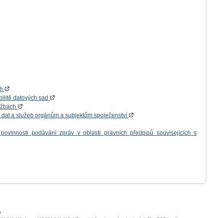
ch
bilitě datových sad
lužbách
í dat a služeb orgánům a subjektům společenství
povinnosti podávání zpráv v oblasti právních předpisů souvisejících s
a