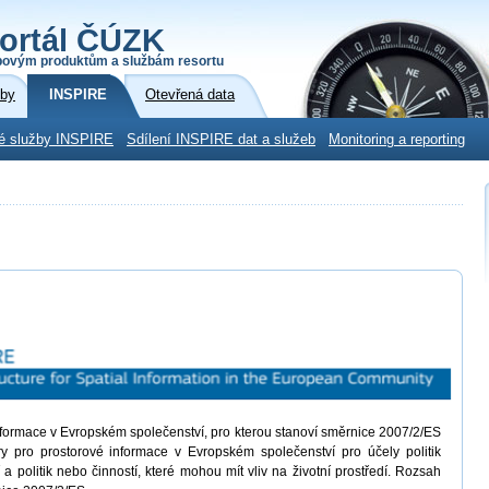
ortál ČÚZK
povým produktům a službám resortu
žby
INSPIRE
Otevřená data
é služby INSPIRE
Sdílení INSPIRE dat a služeb
Monitoring a reporting
informace v Evropském společenství, pro kterou stanoví směrnice 2007/2/ES
ury pro prostorové informace v Evropském společenství pro účely politik
í a politik nebo činností, které mohou mít vliv na životní prostředí. Rozsah