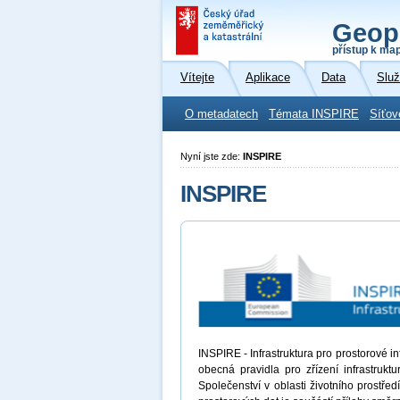
Geop
přístup k ma
Vítejte
Aplikace
Data
Slu
O metadatech
Témata INSPIRE
Síťov
Nyní jste zde:
INSPIRE
INSPIRE
INSPIRE - Infrastruktura pro prostorové 
obecná pravidla pro zřízení infrastrukt
Společenství v oblasti životního prostřed