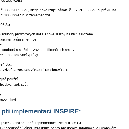
nice 2007/2/ES.
. 380/2009 Sb., který novelizuje zákon č. 123/1998 Sb. o právu na
 č. 200/1994 Sb. o zeměměřictví.
998 Sb.:
ro soubory prostorových dat a síťové služby na nich založené
ající tématům směrnice
by
 souborů a služeb – zavedení licenčních smluv
ace – monitorovací zprávy
994 Sb.:
 vytvořit a vést tato základní prostorová data:
ejné použití
detických základů,
,
názvosloví.
K při implementaci INSPIRE:
vropské komisi ohledně implementace INSPIRE (MIG)
(Koordinační výbor Infrastruktury pro prostorové informace v Evropském