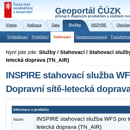
Geoportál ČÚZK
přístup k mapovým produktům a službám res
Vítejte
Aplikace
Data
Služby
INSPIRE
Otevřen
Vyhledávací
Prohlížecí
Stahovací
Geoprocessingové
Transforma
Nyní jste zde:
Služby / Stahovací / Stahovací služb
letecká doprava (TN_AIR)
INSPIRE stahovací služba WF
Dopravní sítě-letecká doprav
Informace o produktu
INSPIRE stahovací služba WFS pro t
Název
letecká doprava (TN_AIR)