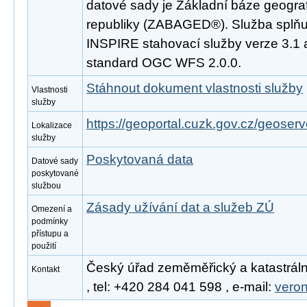
datové sady je Základní báze geogra
republiky (ZABAGED®). Služba splňu
INSPIRE stahovací služby verze 3.1 
standard OGC WFS 2.0.0.
Stáhnout dokument vlastnosti služby
Vlastnosti
služby
https://geoportal.cuzk.gov.cz/geoserv
Lokalizace
služby
Poskytovaná data
Datové sady
poskytované
službou
Zásady užívání dat a služeb ZÚ
Omezení a
podmínky
přístupu a
použití
Český úřad zeměměřický a katastráln
Kontakt
, tel: +420 284 041 598 , e-mail:
vero