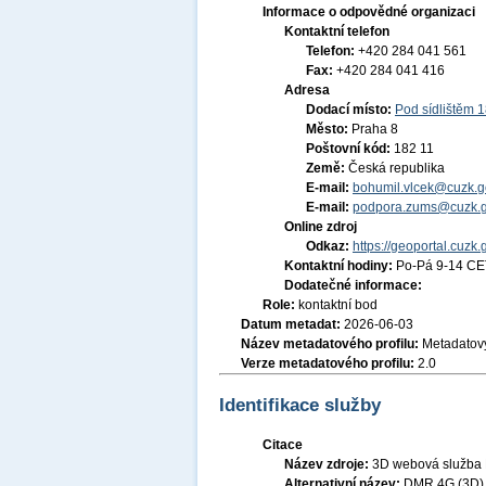
Informace o odpovědné organizaci
Kontaktní telefon
Telefon:
+420 284 041 561
Fax:
+420 284 041 416
Adresa
Dodací místo:
Pod sídlištěm 
Město:
Praha 8
Poštovní kód:
182 11
Země:
Česká republika
E-mail:
bohumil.vlcek@cuzk.g
E-mail:
podpora.zums@cuzk.g
Online zdroj
Odkaz:
https://geoportal.cuzk.
Kontaktní hodiny:
Po-Pá 9-14 CE
Dodatečné informace:
Role:
kontaktní bod
Datum metadat:
2026-06-03
Název metadatového profilu:
Metadatový
Verze metadatového profilu:
2.0
Identifikace služby
Citace
Název zdroje:
3D webová služba
Alternativní název:
DMR 4G (3D)