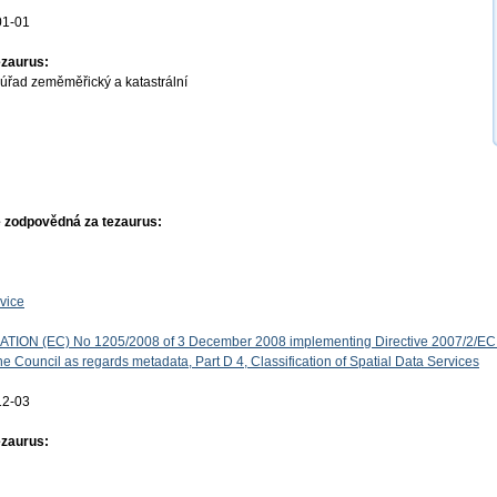
01-01
ezaurus:
úřad zeměměřický a katastrální
 zodpovědná za tezaurus:
vice
ON (EC) No 1205/2008 of 3 December 2008 implementing Directive 2007/2/EC 
e Council as regards metadata, Part D 4, Classification of Spatial Data Services
12-03
ezaurus: