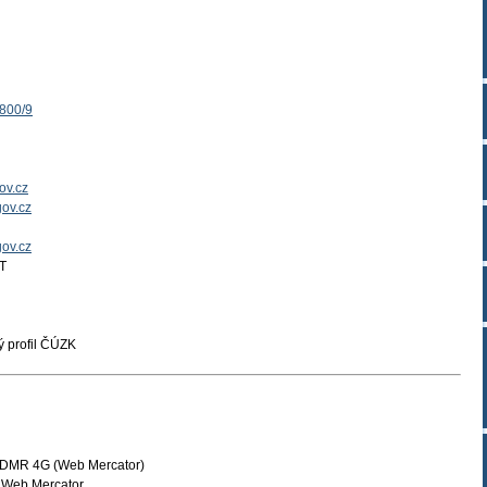
1800/9
ov.cz
ov.cz
gov.cz
T
 profil ČÚZK
 DMR 4G (Web Mercator)
 Web Mercator