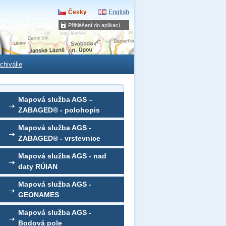
Česky
English
Přihlášení do aplikací
chiválie
Mapová služba AGS –
ZABAGED® - polohopis
Mapová služba AGS -
ZABAGED® - vrstevnice
Mapová služba AGS - nad
daty RÚIAN
Mapová služba AGS -
GEONAMES
Mapová služba AGS -
Bodová pole