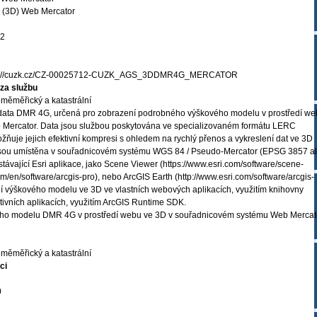
(3D) Web Mercator
02
s://cuzk.cz/CZ-00025712-CUZK_AGS_3DDMR4G_MERCATOR
za službu
měměřický a katastrální
 data DMR 4G, určená pro zobrazení podrobného výškového modelu v prostředí w
 Mercator. Data jsou službou poskytována ve specializovaném formátu LERC
umožňuje jejich efektivní kompresi s ohledem na rychlý přenos a vykreslení dat ve 3D
u jsou umístěna v souřadnicovém systému WGS 84 / Pseudo-Mercator (EPSG 3857 al
stávající Esri aplikace, jako Scene Viewer (https://www.esri.com/software/scene-
om/en/software/arcgis-pro), nebo ArcGIS Earth (http://www.esri.com/software/arcgis-
ení výškového modelu ve 3D ve vlastních webových aplikacích, využitím knihovny
ativních aplikacích, využitím ArcGIS Runtime SDK.
ho modelu DMR 4G v prostředí webu ve 3D v souřadnicovém systému Web Mercato
měměřický a katastrální
ci
0