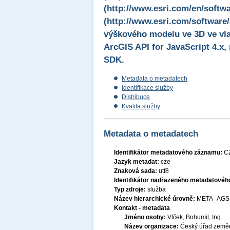
(http://www.esri.com/en/softwa
(http://www.esri.com/software/
výškového modelu ve 3D ve vla
ArcGIS API for JavaScript 4.x,
SDK.
Metadata o metadatech
Identifikace služby
Distribuce
Kvalita služby
Metadata o metadatech
Identifikátor metadatového záznamu:
C
Jazyk metadat:
cze
Znaková sada:
utf8
Identifikátor nadřazeného metadatové
Typ zdroje:
služba
Název hierarchické úrovně:
META_AGS
Kontakt - metadata
Jméno osoby:
Vlček, Bohumil, Ing.
Název organizace:
Český úřad zeměm