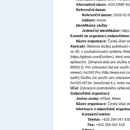
Alternativní název:
AGS-DMR 4G 
Referenční datum
Referenční datum:
2026-02-
Událost:
revize
Identifikátor služby
Jedinečný identifikátor:
http
Kontakt na organizaci zodpovědnou 
Název organizace:
Český úřad ze
Abstrakt:
Webová služba publikující
ve 3D, v souřadnicovém systému Web
(https://github.com/Esri/lerc), který 
aplikacích. Zdrojová data pro služb
900913). Pro zobrazení dat lze využít 
viewer), ArcGIS Pro (http://www.esri.c
earth).Službu lze využít i pro zobraz
ArcGIS API for JavaScript 4.x, nebo n
Účel:
Zobrazení podrobného výškové
Zodpovědná organizace
Jméno osoby:
Křížek, Milan
Název organizace:
Český úřad ze
Informace o odpovědné organiza
Kontaktní telefon
Telefon:
+420 284 047 43
Fax:
+420 284 041 416