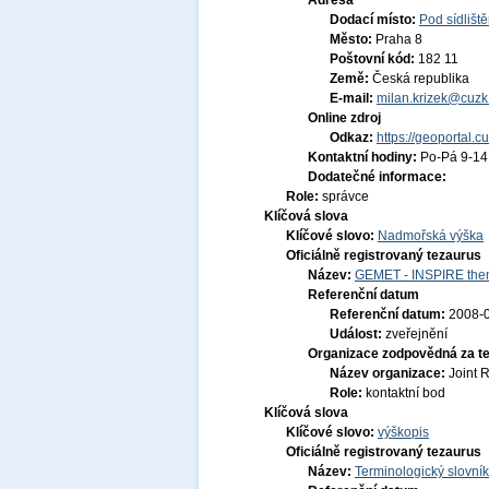
Adresa
Dodací místo:
Pod sídlišt
Město:
Praha 8
Poštovní kód:
182 11
Země:
Česká republika
E-mail:
milan.krizek@cuzk
Online zdroj
Odkaz:
https://geoportal.c
Kontaktní hodiny:
Po-Pá 9-1
Dodatečné informace:
Role:
správce
Klíčová slova
Klíčové slovo:
Nadmořská výška
Oficiálně registrovaný tezaurus
Název:
GEMET - INSPIRE them
Referenční datum
Referenční datum:
2008-
Událost:
zveřejnění
Organizace zodpovědná za t
Název organizace:
Joint 
Role:
kontaktní bod
Klíčová slova
Klíčové slovo:
výškopis
Oficiálně registrovaný tezaurus
Název:
Terminologický slovník