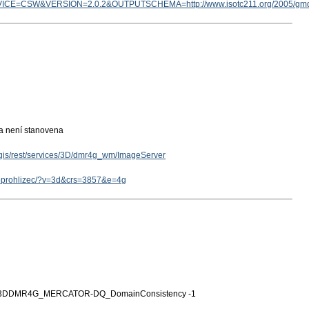
ICE=CSW&VERSION=2.0.2&OUTPUTSCHEMA=http://www.isotc211.org/2005/g
ka není stanovena
rcgis/rest/services/3D/dmr4g_wm/ImageServer
geoprohlizec/?v=3d&crs=3857&e=4g
3DDMR4G_MERCATOR-DQ_DomainConsistency -1