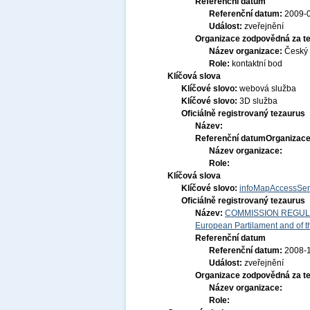
Referenční datum
Referenční datum:
2009-
Událost:
zveřejnění
Organizace zodpovědná za t
Název organizace:
Český 
Role:
kontaktní bod
Klíčová slova
Klíčové slovo:
webová služba
Klíčové slovo:
3D služba
Oficiálně registrovaný tezaurus
Název:
Referenční datum
Organizace
Název organizace:
Role:
Klíčová slova
Klíčové slovo:
infoMapAccessSer
Oficiálně registrovaný tezaurus
Název:
COMMISSION REGULATI
European Partilament and of th
Referenční datum
Referenční datum:
2008-
Událost:
zveřejnění
Organizace zodpovědná za t
Název organizace:
Role: