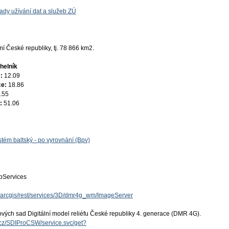
ady užívání dat a služeb ZÚ
 České republiky, tj. 78 866 km2.
helník
e:
12.09
ce:
18.86
.55
e:
51.06
tém baltský - po vyrovnání (Bpv)
Services
cz/arcgis/rest/services/3D/dmr4g_wm/ImageServer
ových sad Digitální model reliéfu České republiky 4. generace (DMR 4G).
v.cz/SDIProCSW/service.svc/get?