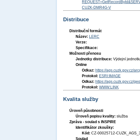
REQUEST=GetRecordById&SERV
CUZK-DMR4G-V
Distribuce
Distribuční formát
Název:
LERC
Verze:
Specifikace:
Možnosti přenosu
Jednotky distribuce:
Výdejní jednot
Online
Odkaz:
https://ags.cuzk.gov.cz/a
Protokol:
ESRI:IMAGE
Odkaz:
https://ags.cuzk.gov.cz/
Protokol:
WWW:LINK
Kvalita služby
Úroveň působnosti
Úroveň popisu kvality:
služba
Zpráva - soulad s INSPIRE
Identifikátor zkoušky:
Kód:
CZ-00025712-CUZK_AGS_
Soulad