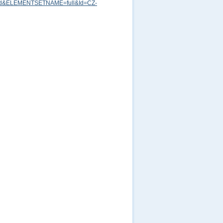
md&ELEMENTSETNAME=full&Id=CZ-