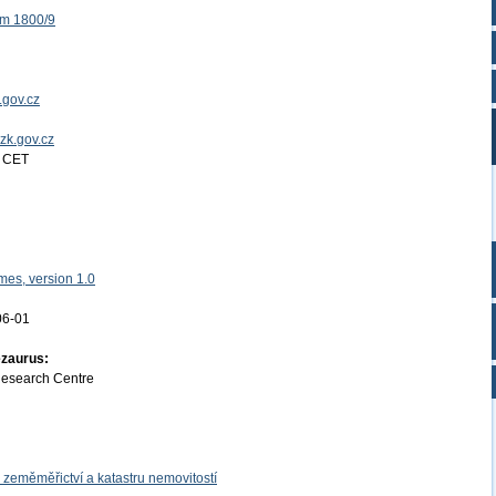
ěm 1800/9
.gov.cz
uzk.gov.cz
4 CET
es, version 1.0
06-01
ezaurus:
Research Centre
 zeměměřictví a katastru nemovitostí