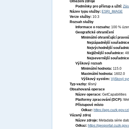
Omezení zdroje
Podmínky pro přístup a užití:
Zás
Název typu služby:
ESRI_IMAGE
Verze služby:
10.3
Rozsah služby
Informace o rozsahu:
100 % území
Geografické ohraničení
Minimální ohraničující pravoú
Nejzápadnější souřadnic
Nejvýchodnější souřadni
Nejjižnější souřadnice:
48
Nejsevernější souřadnic
Výškový rozsah
Minimální hodnota:
115.0
Maximální hodnota:
1602.0
Výškový systém:
Výškový sys
Typ vazby:
těsný
Obsahovaná operace
Název operace:
GetCapabilities
Platformy zpracování (DCP):
Web
Přístupové místo
Odkaz:
https://ags.cuzk.gov.
Vázaný zdroj
Název zdroje:
Metadata série dat
Odkaz:
https://geoportal.cuzk.go