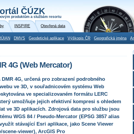
ortál ČÚZK
povým produktům a službám resortu
by
INSPIRE
Otevřená data
RÚIAN
DMVS
Geodetické aplikace
Výškopis ČR
Geografická jména
Ar
R 4G (Web Mercator)
ta DMR 4G, určená pro zobrazení podrobného
 webu ve 3D, v souřadnicovém systému Web
poskytována ve specializovaném formátu LERC
, který umožňuje jejich efektivní kompresi s ohledem
dat ve 3D aplikacích. Zdrojová data pro službu jsou
tému WGS 84 / Pseudo-Mercator (EPSG 3857 alias
využít stávající Esri aplikace, jako Scene Viewer
e/scene-viewer), ArcGIS Pro