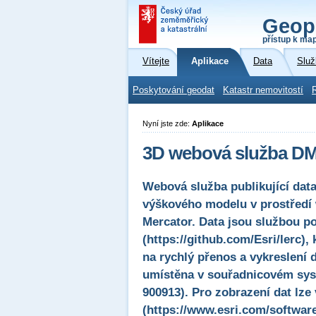
Geop
přístup k ma
Vítejte
Aplikace
Data
Služ
Poskytování geodat
Katastr nemovitostí
Nyní jste zde:
Aplikace
3D webová služba DM
Webová služba publikující da
výškového modelu v prostředí
Mercator. Data jsou službou 
(https://github.com/Esri/lerc)
na rychlý přenos a vykreslení 
umístěna v souřadnicovém sys
900913). Pro zobrazení dat lze 
(https://www.esri.com/softwar