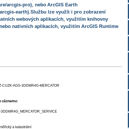
re/arcgis-pro), nebo ArcGIS Earth
arcgis-earth).Službu lze využít i pro zobrazení
stních webových aplikacích, využitím knihovny
 nebo nativních aplikacích, využitím ArcGIS Runtime
Z-CUZK-AGS-3DDMR4G-MERCATOR
ho záznamu:
-3DDMR4G_MERCATOR_SERVICE
ěřický a katastrální