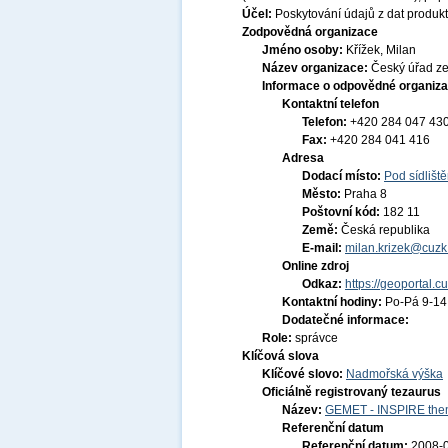
Účel:
Poskytování údajů z dat produkt
Zodpovědná organizace
Jméno osoby:
Křížek, Milan
Název organizace:
Český úřad ze
Informace o odpovědné organiza
Kontaktní telefon
Telefon:
+420 284 047 43
Fax:
+420 284 041 416
Adresa
Dodací místo:
Pod sídlišt
Město:
Praha 8
Poštovní kód:
182 11
Země:
Česká republika
E-mail:
milan.krizek@cuzk
Online zdroj
Odkaz:
https://geoportal.c
Kontaktní hodiny:
Po-Pá 9-1
Dodatečné informace:
Role:
správce
Klíčová slova
Klíčové slovo:
Nadmořská výška
Oficiálně registrovaný tezaurus
Název:
GEMET - INSPIRE them
Referenční datum
Referenční datum:
2008-