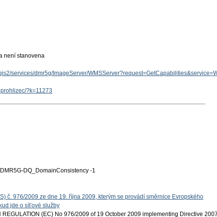
ka není stanovena
arcgis2/services/dmr5g/ImageServer/WMSServer?request=GetCapabilities&service
eoprohlizec/?k=11273
MR5G-DQ_DomainConsistency -1
S) č. 976/2009 ze dne 19. října 2009, kterým se provádí směrnice Evropského
ud jde o síťové služby
EGULATION (EC) No 976/2009 of 19 October 2009 implementing Directive 200