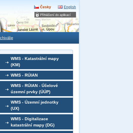
Česky
English
Přihlášení do aplikací
chiválie
WMS - Katastrální mapy
(KM)
WMS - RÚIAN
WMS - RÚIAN - Účelové
územní prvky (ÚÚP)
WMS - Územní jednotky
(UX)
WMS - Digitalizace
katastrální mapy (DG)