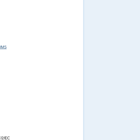
=WMS
7/2/EC