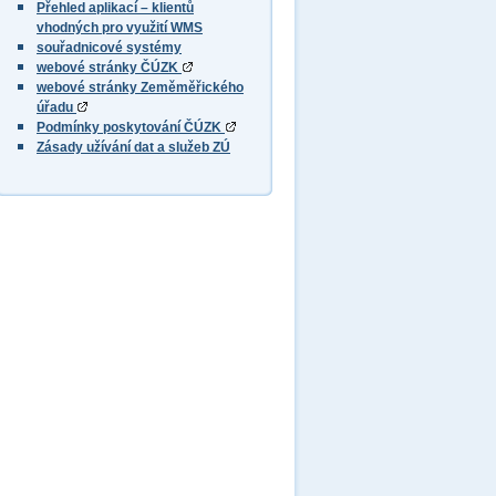
Přehled aplikací – klientů
vhodných pro využití WMS
souřadnicové systémy
webové stránky ČÚZK
webové stránky Zeměměřického
úřadu
Podmínky poskytování ČÚZK
Zásady užívání dat a služeb ZÚ