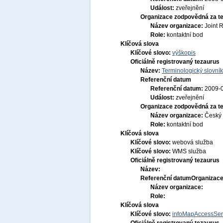
Událost:
zveřejnění
Organizace zodpovědná za t
Název organizace:
Joint 
Role:
kontaktní bod
Klíčová slova
Klíčové slovo:
výškopis
Oficiálně registrovaný tezaurus
Název:
Terminologický slovník
Referenční datum
Referenční datum:
2009-
Událost:
zveřejnění
Organizace zodpovědná za t
Název organizace:
Český 
Role:
kontaktní bod
Klíčová slova
Klíčové slovo:
webová služba
Klíčové slovo:
WMS služba
Oficiálně registrovaný tezaurus
Název:
Referenční datum
Organizace
Název organizace:
Role:
Klíčová slova
Klíčové slovo:
infoMapAccessSer