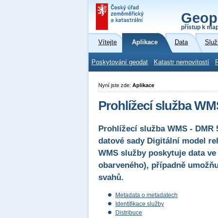
Geop
přístup k ma
Vítejte
Aplikace
Data
Služ
Poskytování geodat
Katastr nemovitostí
Nyní jste zde:
Aplikace
Prohlížecí služba WM
Prohlížecí služba WMS - DMR 5
datové sady Digitální model re
WMS služby poskytuje data ve 
obarveného), případně umožňuj
svahů.
Metadata o metadatech
Identifikace služby
Distribuce