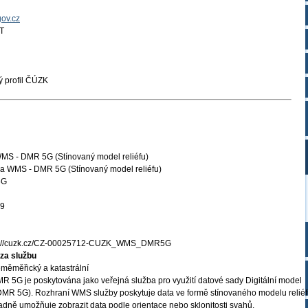
gov.cz
T
 profil ČÚZK
WMS - DMR 5G (Stínovaný model reliéfu)
a WMS - DMR 5G (Stínovaný model reliéfu)
5G
19
s://cuzk.cz/CZ-00025712-CUZK_WMS_DMR5G
za službu
měměřický a katastrální
R 5G je poskytována jako veřejná služba pro využití datové sady Digitální model
(DMR 5G). Rozhraní WMS služby poskytuje data ve formě stínovaného modelu relié
adně umožňuje zobrazit data podle orientace nebo sklonitosti svahů.