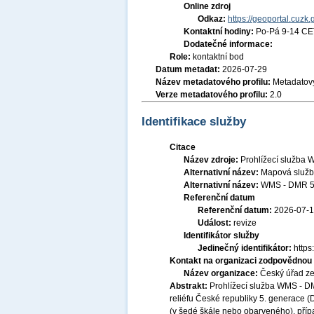
Online zdroj
Odkaz:
https://geoportal.cuzk.
Kontaktní hodiny:
Po-Pá 9-14 CE
Dodatečné informace:
Role:
kontaktní bod
Datum metadat:
2026-07-29
Název metadatového profilu:
Metadatový
Verze metadatového profilu:
2.0
Identifikace služby
Citace
Název zdroje:
Prohlížecí služba 
Alternativní název:
Mapová služb
Alternativní název:
WMS - DMR 
Referenční datum
Referenční datum:
2026-07-
Událost:
revize
Identifikátor služby
Jedinečný identifikátor:
http
Kontakt na organizaci zodpovědnou 
Název organizace:
Český úřad ze
Abstrakt:
Prohlížecí služba WMS - DM
reliéfu České republiky 5. generace 
(v šedé škále nebo obarveného), příp