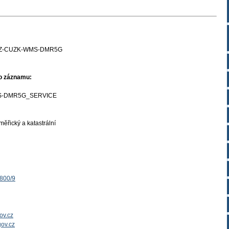
Z-CUZK-WMS-DMR5G
ho záznamu:
-DMR5G_SERVICE
ěřický a katastrální
1800/9
ov.cz
ov.cz