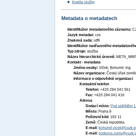
Kvalita služby
Metadata o metadatech
Identifikátor metadatového záznamu:
C
Jazyk metadat:
cze
Znaková sada:
utf8
Identifikátor nadřazeného metadatové
Typ zdroje:
služba
Název hierarchické úrovně:
META_WMS
Kontakt - metadata
Jméno osoby:
Vlček, Bohumil, Ing.
Název organizace:
Český úřad zeměm
Informace o odpovědné organizaci
Kontaktní telefon
Telefon:
+420 284 041 561
Fax:
+420 284 041 416
Adresa
Dodací místo:
Pod sídlištěm 
Město:
Praha 8
Poštovní kód:
182 11
Země:
Česká republika
E-mail:
bohumil.vlcek@cuzk.g
E-mail:
podpora.zums@cuzk.g