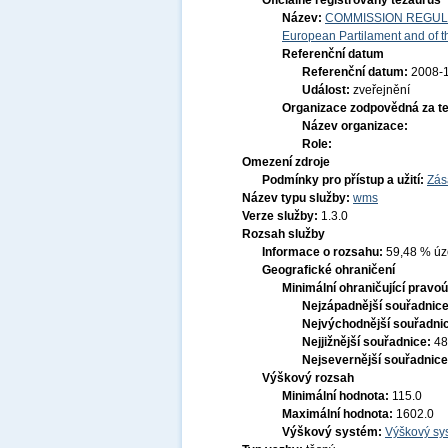
Oficiálně registrovaný tezaurus
Název:
COMMISSION REGULATI
European Partilament and of th
Referenční datum
Referenční datum:
2008-
Událost:
zveřejnění
Organizace zodpovědná za t
Název organizace:
Role:
Omezení zdroje
Podmínky pro přístup a užití:
Zás
Název typu služby:
wms
Verze služby:
1.3.0
Rozsah služby
Informace o rozsahu:
59,48 % úze
Geografické ohraničení
Minimální ohraničující pravoú
Nejzápadnější souřadnic
Nejvýchodnější souřadni
Nejjižnější souřadnice:
48
Nejsevernější souřadnic
Výškový rozsah
Minimální hodnota:
115.0
Maximální hodnota:
1602.0
Výškový systém:
Výškový sys