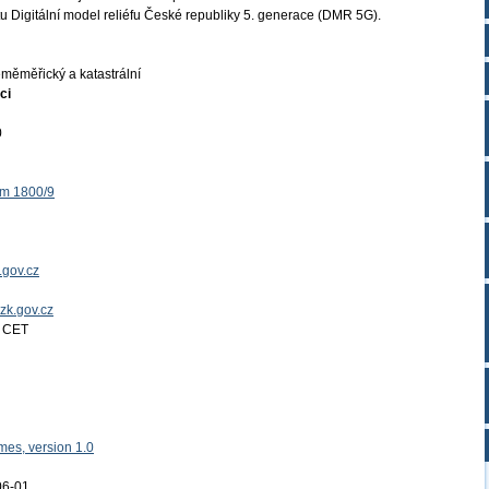
u Digitální model reliéfu České republiky 5. generace (DMR 5G).
měměřický a katastrální
ci
0
ěm 1800/9
.gov.cz
uzk.gov.cz
4 CET
es, version 1.0
06-01