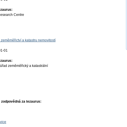
ezaurus:
Research Centre
 zeměměřictví a katastru nemovitostí
01-01
ezaurus:
úřad zeměměřický a katastrální
 zodpovědná za tezaurus:
vice