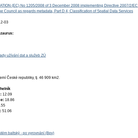
ON (EC) No 1205/2008 of 3 December 2008 implementing Directive 2007/2/EC 
e Council as regards metadata, Part D 4, Classification of Spatial Data Services
12-03
ezaurus:
ady užívání dat a služeb ZÚ
mí České republiky, tj. 46 909 km2.
helník
e:
12.09
ce:
18.86
.55
e:
51.06
tém baltský - po vyrovnání (Bpv)