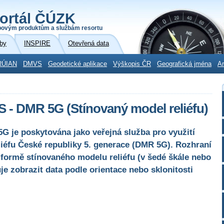
ortál ČÚZK
povým produktům a službám resortu
by
INSPIRE
Otevřená data
RÚIAN
DMVS
Geodetické aplikace
Výškopis ČR
Geografická jména
Ar
S - DMR 5G (Stínovaný model reliéfu)
G je poskytována jako veřejná služba pro využití
liéfu České republiky 5. generace (DMR 5G). Rozhraní
formě stínovaného modelu reliéfu (v šedé škále nebo
e zobrazit data podle orientace nebo sklonitosti