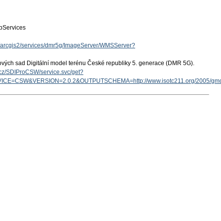
Services
cz/arcgis2/services/dmr5g/ImageServer/WMSServer?
ových sad Digitální model terénu České republiky 5. generace (DMR 5G).
v.cz/SDIProCSW/service.svc/get?
ICE=CSW&VERSION=2.0.2&OUTPUTSCHEMA=http://www.isotc211.org/2005/g