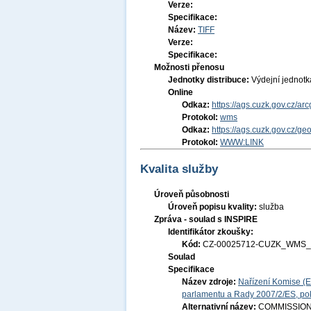
Verze:
Specifikace:
Název:
TIFF
Verze:
Specifikace:
Možnosti přenosu
Jednotky distribuce:
Výdejní jednot
Online
Odkaz:
https://ags.cuzk.gov.cz/
Protokol:
wms
Odkaz:
https://ags.cuzk.gov.cz/g
Protokol:
WWW:LINK
Kvalita služby
Úroveň působnosti
Úroveň popisu kvality:
služba
Zpráva - soulad s INSPIRE
Identifikátor zkoušky:
Kód:
CZ-00025712-CUZK_WMS_D
Soulad
Specifikace
Název zdroje:
Nařízení Komise (E
parlamentu a Rady 2007/2/ES, pok
Alternativní název:
COMMISSION R