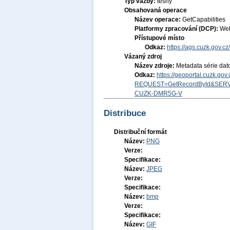
Typ vazby:
těsný
Obsahovaná operace
Název operace:
GetCapabilities
Platformy zpracování (DCP):
Web
Přístupové místo
Odkaz:
https://ags.cuzk.gov.
Vázaný zdroj
Název zdroje:
Metadata série dat
Odkaz:
https://geoportal.cuzk.go
REQUEST=GetRecordById&SERV
CUZK-DMR5G-V
Distribuce
Distribuční formát
Název:
PNG
Verze:
Specifikace:
Název:
JPEG
Verze:
Specifikace:
Název:
bmp
Verze:
Specifikace:
Název:
GIF