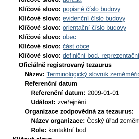
Klíčové slovo:
popisné číslo budovy
Klíčové slovo:
evidenční číslo budovy
Klíčové slovo:
orientační číslo budovy
Klíčové slovo:
obec
Klíčové slovo:
část obce
Klíčové slovo:
definiční bod, reprezentačn
Oficiálně registrovaný tezaurus
Název:
Terminologický slovník zeměměřic
Referenční datum
Referenční datum:
2009-01-01
Událost:
zveřejnění
Organizace zodpovědná za tezaurus:
Název organizace:
Český úřad zeměmě
Role:
kontaktní bod