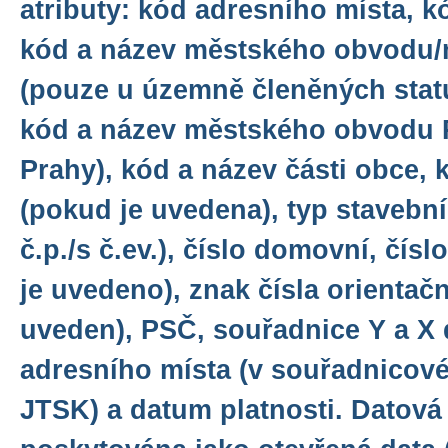
atributy: kód adresního místa, k
kód a název městského obvodu/
(pouze u územně členěných statu
kód a název městského obvodu 
Prahy), kód a název části obce, 
(pokud je uvedena), typ stavební
č.p./s č.ev.), číslo domovní, čís
je uvedeno), znak čísla orientač
uveden), PSČ, souřadnice Y a X 
adresního místa (v souřadnicov
JTSK) a datum platnosti. Datová