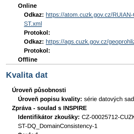
Online
Odkaz:
https://atom.cuzk.gov.cz/RUI
ST.xml
Protokol:
Odkaz:
https://ags.cuzk.gov.cz/geoprohl
Protokol:
Offline
Kvalita dat
Úroveň působnosti
Úroveň popisu kvality:
série datových sad
Zpráva - soulad s INSPIRE
Identifikátor zkoušky:
CZ-00025712-CUZ
ST-DQ_DomainConsistency-1