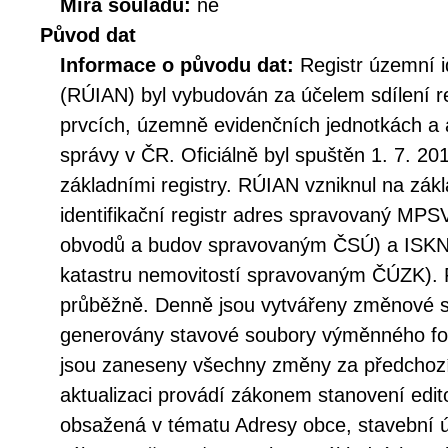
Míra souladu:
ne
Původ dat
Informace o původu dat:
Registr územní i
(RÚIAN) byl vybudován za účelem sdílení r
prvcích, územně evidenčních jednotkách a 
správy v ČR. Oficiálně byl spuštěn 1. 7. 20
základními registry. RÚIAN vzniknul na zá
identifikační registr adres spravovaný MPSV
obvodů a budov spravovaným ČSÚ) a ISKN
katastru nemovitostí spravovaným ČÚZK). 
průběžně. Denně jsou vytvářeny změnové s
generovány stavové soubory výměnného fo
jsou zaneseny všechny změny za předchozí
aktualizaci provádí zákonem stanovení edito
obsažená v tématu Adresy obce, stavební 