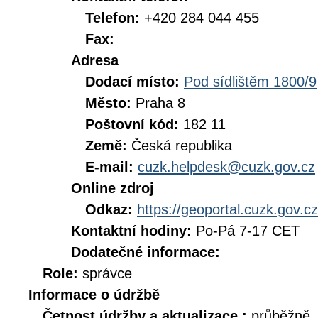
Telefon:
+420 284 044 455
Fax:
Adresa
Dodací místo:
Pod sídlištěm 1800/9
Město:
Praha 8
Poštovní kód:
182 11
Země:
Česká republika
E-mail:
cuzk.helpdesk@cuzk.gov.cz
Online zdroj
Odkaz:
https://geoportal.cuzk.gov.cz
Kontaktní hodiny:
Po-Pá 7-17 CET
Dodatečné informace:
Role:
správce
Informace o údržbě
Četnost údržby a aktualizace :
průběžně