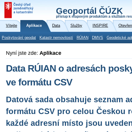
Geoportál ČÚZK
přístup k mapovým produktům a službám res
Vítejte
Aplikace
Data
Služby
INSPIRE
Otevřen
Poskytování geodat
Katastr nemovitostí
RÚIAN
DMVS
Geodetické ap
Nyní jste zde:
Aplikace
Data RÚIAN o adresách posky
ve formátu CSV
Datová sada obsahuje seznam ad
formátu CSV pro celou Českou r
každé adresní místo jsou uveden