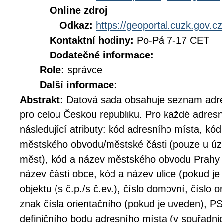
Online zdroj
Odkaz:
https://geoportal.cuzk.gov.cz
Kontaktní hodiny:
Po-Pá 7-17 CET
Dodatečné informace:
Role:
správce
Další informace:
Abstrakt:
Datová sada obsahuje seznam adr
pro celou Českou republiku. Pro každé adres
následující atributy: kód adresního místa, kó
městského obvodu/městské části (pouze u úz
měst), kód a název městského obvodu Prahy 
název části obce, kód a název ulice (pokud j
objektu (s č.p./s č.ev.), číslo domovní, číslo 
znak čísla orientačního (pokud je uveden), P
definičního bodu adresního místa (v souřad