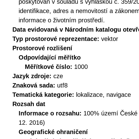
poskytován v souladu s vyhláškou č. 359/20
identifikace, adres a nemovitostí a zákone
informace o životním prostředí.
Data evidovaná v Národním katalogu otev
Typ prostorové reprezentace:
vektor
Prostorové rozlišení
Odpovídající měřítko
Měřítkové číslo:
1000
Jazyk zdroje:
cze
Znaková sada:
utf8
Tematická kategorie:
lokalizace, navigace
Rozsah dat
Informace o rozsahu:
100% území České Re
12. 2016)
Geografické ohraničení