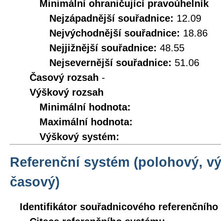
Minimální ohraničující pravoúhelník
Nejzápadnější souřadnice:
12.09
Nejvýchodnější souřadnice:
18.86
Nejjižnější souřadnice:
48.55
Nejsevernější souřadnice:
51.06
Časový rozsah
-
Výškový rozsah
Minimální hodnota:
Maximální hodnota:
Výškový systém:
Referenční systém (polohový, v
časový)
Identifikátor souřadnicového referenčníh