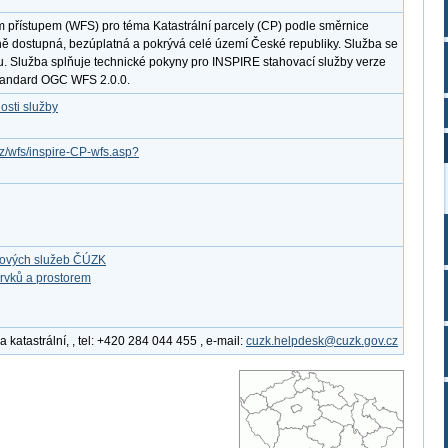
m přístupem (WFS) pro téma Katastrální parcely (CP) podle směrnice
ně dostupná, bezúplatná a pokrývá celé území České republiky. Služba se
u. Služba splňuje technické pokyny pro INSPIRE stahovací služby verze
standard OGC WFS 2.0.0.
osti služby
cz/wfs/inspire-CP-wfs.asp?
ťových služeb ČÚZK
rvků a prostorem
katastrální, , tel: +420 284 044 455 , e-mail:
cuzk.helpdesk@cuzk.gov.cz