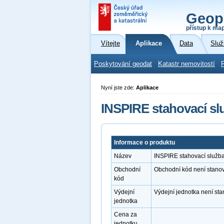
Geop
přístup k ma
Vítejte
Aplikace
Data
Služ
Poskytování geodat
Katastr nemovitostí
Nyní jste zde:
Aplikace
INSPIRE stahovací sl
Informace o produktu
Název
INSPIRE stahovací služb
Obchodní
Obchodní kód není stano
kód
Výdejní
Výdejní jednotka není st
jednotka
Cena za
jednotku