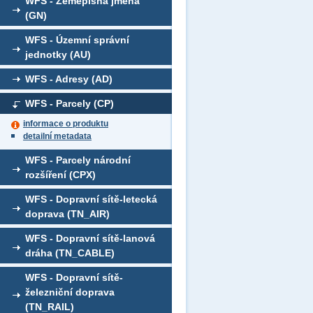
WFS - Zeměpisná jména
(GN)
WFS - Územní správní
jednotky (AU)
WFS - Adresy (AD)
WFS - Parcely (CP)
informace o produktu
detailní metadata
WFS - Parcely národní
rozšíření (CPX)
WFS - Dopravní sítě-letecká
doprava (TN_AIR)
WFS - Dopravní sítě-lanová
dráha (TN_CABLE)
WFS - Dopravní sítě-
železniční doprava
(TN_RAIL)