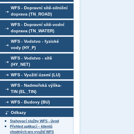
WFS - Dopravní sítě-silniční
doprava (TN_ROAD)
WFS - Dopravní sítě-vodní
doprava (TN_WATER)
WFS - Vodstvo - fyzické
vody (HY_P)
WFS - Vodstvo - sítě
(HY_NET)
WFS - Využití území (LU)
WFS - Nadmořská výška-
TIN (EL_TIN)
WFS - Budovy (BU)
Odkazy
Stahovací služby WFS - úvod
Přehled aplikací – klientů
vhodných pro využití WFS