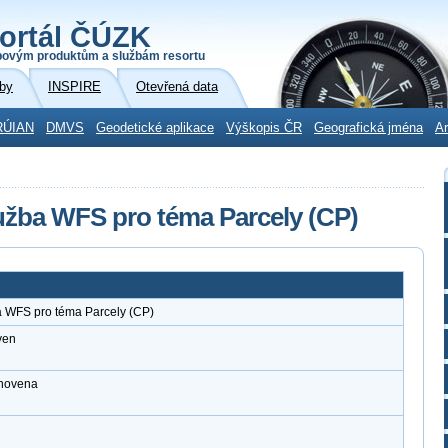
ortál ČÚZK
povým produktům a službám resortu
by
INSPIRE
Otevřená data
RÚIAN
DMVS
Geodetické aplikace
Výškopis ČR
Geografická jména
Ar
užba WFS pro téma Parcely (CP)
a WFS pro téma Parcely (CP)
ven
anovena