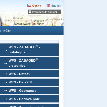
Česky
English
Přihlášení do aplikací
chiválie
®
WFS - ZABAGED
-
polohopis
®
WFS - ZABAGED
-
vrstevnice
WFS - Data50
WFS - Data250
WFS - Geonames
WFS - Bodová pole