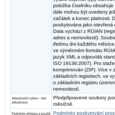
položka číselníku obsahuje 
dále mohou být uvedeny ješt
začátek a konec platnosti. 
poskytována jako otevřená 
Data vychází z RÚIAN (regis
adres a nemovitostí). Soubo
třetímu dni každého měsíce
ve výměnném formátu RÚIAN
jazyk XML a odpovídá stan
ISO 19136:2007). Pro staže
komprimován (ZIP). Více v 
základních registrech, ve v
o základním registru územní 
nemovitostí.
Předpřipravené soubory js
Aktualizační cyklus - stav
aktualizace
měsíčně.
Podmínky poskytování pros
Podmínky přístupu a použití