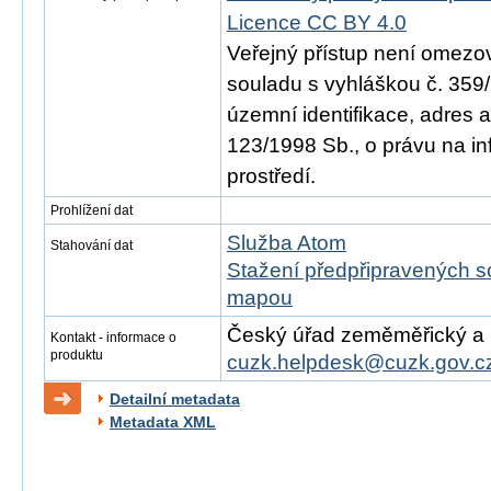
Licence CC BY 4.0
Veřejný přístup není omezo
souladu s vyhláškou č. 359/
územní identifikace, adres 
123/1998 Sb., o právu na in
prostředí.
Prohlížení dat
Služba Atom
Stahování dat
Stažení předpřipravených s
mapou
Český úřad zeměměřický a ka
Kontakt - informace o
produktu
cuzk.helpdesk@cuzk.gov.c
Detailní metadata
Metadata XML