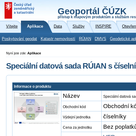
Geoportál ČÚZK
přístup k mapovým produktům a službám res
Vítejte
Aplikace
Data
Služby
INSPIRE
Otevřen
Poskytování geodat
Katastr nemovitostí
RÚIAN
DMVS
Geodetické ap
Nyní jste zde:
Aplikace
Speciální datová sada RÚIAN s číseln
Informace o produktu
Název
Speciální datová s
Obchodní kó
Obchodní kód
číselníky
Výdejní jednotka
Bez poplatk
Cena za jednotku