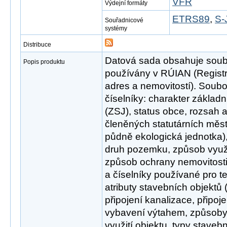
VFR
Výdejní formáty
ETRS89
,
S-
Souřadnicové
systémy
Distribuce
Datová sada obsahuje soubor
Popis produktu
používány v RÚIAN (Registr
adres a nemovitostí). Soubo
číselníky: charakter základn
(ZSJ), status obce, rozsah 
členěných statutárních měs
půdně ekologická jednotka),
druh pozemku, způsob využi
způsob ochrany nemovitosti
a číselníky používané pro 
atributy stavebních objektů
připojení kanalizace, připoje
vybavení výtahem, způsoby
využití objektu, typy staveb