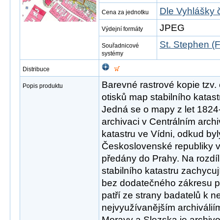
Dle Vyhlášky 
Cena za jednotku
JPEG
Výdejní formáty
St. Stephen (F
Souřadnicové
systémy
Distribuce
Barevné rastrové kopie tzv.
Popis produktu
otisků map stabilního katas
Jedná se o mapy z let 1824
archivaci v Centrálním arc
katastru ve Vídni, odkud by
Československé republiky v 
předány do Prahy. Na rozdíl
stabilního katastru zachycuj
bez dodatečného zákresu 
patří ze strany badatelů k 
nejvyužívanějším archiváli
Moravy a Slezska je archiv