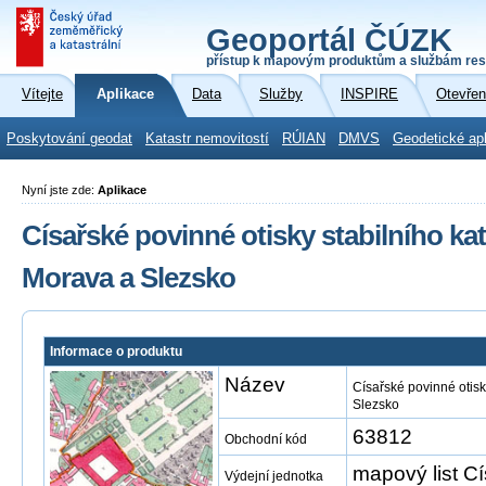
Geoportál ČÚZK
přístup k mapovým produktům a službám res
Vítejte
Aplikace
Data
Služby
INSPIRE
Otevřen
Poskytování geodat
Katastr nemovitostí
RÚIAN
DMVS
Geodetické ap
Nyní jste zde:
Aplikace
Císařské povinné otisky stabilního kat
Morava a Slezsko
Informace o produktu
Název
Císařské povinné otisk
Slezsko
63812
Obchodní kód
mapový list Cí
Výdejní jednotka