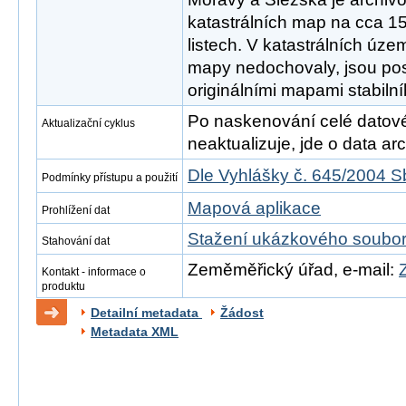
katastrálních map na cca 1
listech. V katastrálních územ
mapy nedochovaly, jsou po
originálními mapami stabilní
Po naskenování celé datové s
Aktualizační cyklus
neaktualizuje, jde o data arch
Dle Vyhlášky č. 645/2004 S
Podmínky přístupu a použití
Mapová aplikace
Prohlížení dat
Stažení ukázkového soubo
Stahování dat
Zeměměřický úřad, e-mail:
Kontakt - informace o
produktu
Detailní metadata
Žádost
Metadata XML