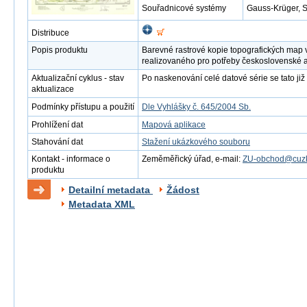
Souřadnicové systémy
Gauss-Krüger, 
Distribuce
Popis produktu
Barevné rastrové kopie topografických map 
realizovaného pro potřeby československé 
Aktualizační cyklus - stav
Po naskenování celé datové série se tato již 
aktualizace
Podmínky přístupu a použití
Dle Vyhlášky č. 645/2004 Sb.
Prohlížení dat
Mapová aplikace
Stahování dat
Stažení ukázkového souboru
Kontakt - informace o
Zeměměřický úřad, e-mail:
ZU-obchod@cuzk
produktu
Detailní metadata
Žádost
Metadata XML