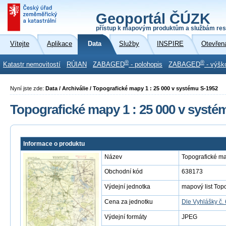
Geoportál ČÚZK
přístup k mapovým produktům a službám res
Vítejte
Aplikace
Data
Služby
INSPIRE
Otevřen
®
®
Katastr nemovitostí
RÚIAN
ZABAGED
- polohopis
ZABAGED
- výšk
Nyní jste zde:
Data / Archiválie / Topografické mapy 1 : 25 000 v systému S-1952
Topografické mapy 1 : 25 000 v systé
Informace o produktu
Název
Topografické ma
Obchodní kód
638173
Výdejní jednotka
mapový list Top
Cena za jednotku
Dle Vyhlášky č.
Výdejní formáty
JPEG