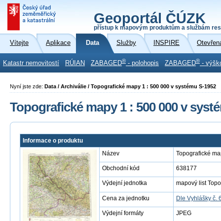
Geoportál ČÚZK
přístup k mapovým produktům a službám res
Vítejte
Aplikace
Data
Služby
INSPIRE
Otevřen
®
®
Katastr nemovitostí
RÚIAN
ZABAGED
- polohopis
ZABAGED
- výšk
Nyní jste zde:
Data / Archiválie / Topografické mapy 1 : 500 000 v systému S-1952
Topografické mapy 1 : 500 000 v syst
Informace o produktu
Název
Topografické ma
Obchodní kód
638177
Výdejní jednotka
mapový list Topo
Cena za jednotku
Dle Vyhlášky č. 
Výdejní formáty
JPEG