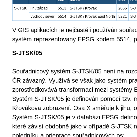
kód
název
kód
náz
S-JTSK
jih / západ
5513
S-JTSK / Krovak
2065
S-J
východ / sever
5514
S-JTSK / Krovak East North
5221
S-J
V GIS aplikacích je nejčastěji používán souřa
systém reprezentovaný EPSG kódem 5514, př
S-JTSK/05
Souřadnicový systém S-JTSK/05 není na rozd
ČR závazný. Využívá se však jako systém pra
zprostředkovává transformaci mezi systémy
Systém S-JTSK/05 je definován pomocí tzv. 
Křovákova zobrazení. Osa X směřuje k jihu, 
Systém S-JTSK/05 je v databázi EPSG defino
které závisí obdobně jako v případě S-JTSK n
poledníku a orientace souřadnicových os: