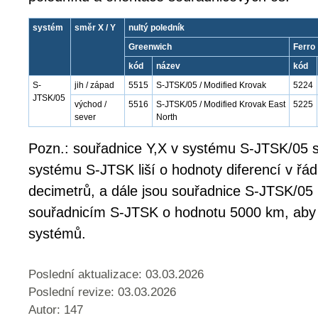
systém
směr X / Y
nultý poledník
Greenwich
Ferro
kód
název
kód
S-
jih / západ
5515
S-JTSK/05 / Modified Krovak
5224
JTSK/05
východ /
5516
S-JTSK/05 / Modified Krovak East
5225
sever
North
Pozn.: souřadnice Y,X v systému S-JTSK/05 s
systému S-JTSK liší o hodnoty diferencí v řá
decimetrů, a dále jsou souřadnice S-JTSK/05
souřadnicím S-JTSK o hodnotu 5000 km, aby
systémů.
Poslední aktualizace: 03.03.2026
Poslední revize:
03.03.2026
Autor: 147