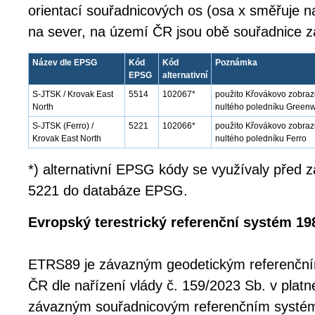
orientací souřadnicových os (osa x směřuje 
na sever, na území ČR jsou obě souřadnice z
Název dle EPSG
Kód
Kód
Poznámka
EPSG
alternativní
S-JTSK / Krovak East
5514
102067*
použito Křovákovo zobraz
North
nultého poledníku Green
S-JTSK (Ferro) /
5221
102066*
použito Křovákovo zobraze
Krovak East North
nultého poledníku Ferro
*) alternativní EPSG kódy se využívaly před
5221 do databáze EPSG.
Evropský terestrický referenční systém 19
ETRS89 je závazným geodetickým referenčn
ČR dle nařízení vlády č. 159/2023 Sb. v platn
závazným souřadnicovým referenčním systé