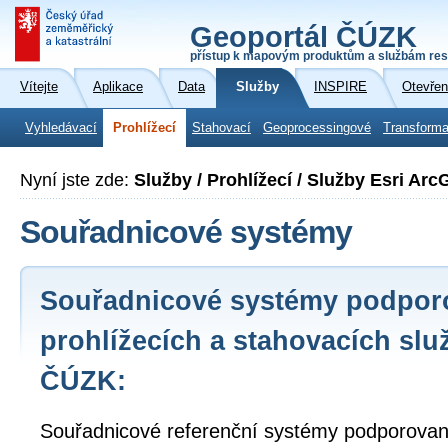
Geoportál ČÚZK
přístup k mapovým produktům a službám res
Vítejte
Aplikace
Data
Služby
INSPIRE
Otevřen
Vyhledávací
Prohlížecí
Stahovací
Geoprocessingové
Transforma
Nyní jste zde:
Služby / Prohlížecí / Služby Esri Arc
Souřadnicové systémy
Souřadnicové systémy podpor
prohlížecích a stahovacích slu
ČÚZK:
Souřadnicové referenční systémy podporované