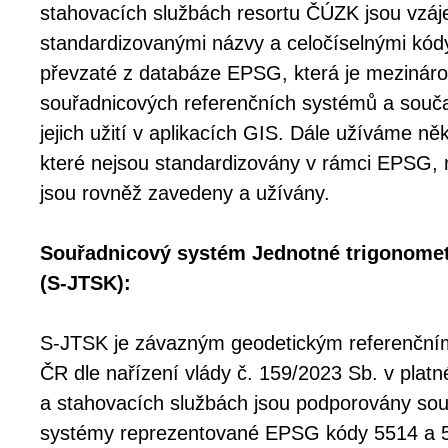
stahovacích službách resortu ČÚZK jsou vzáj
standardizovanými názvy a celočíselnými kó
převzaté z databáze EPSG, která je mezinár
souřadnicových referenčních systémů a souč
jejich užití v aplikacích GIS. Dále užíváme něk
které nejsou standardizovány v rámci EPSG, 
jsou rovněž zavedeny a užívány.
Souřadnicový systém Jednotné trigonometri
(S-JTSK):
S-JTSK je závazným geodetickým referenčn
ČR dle nařízení vlády č. 159/2023 Sb. v platn
a stahovacích službách jsou podporovány sou
systémy reprezentované EPSG kódy 5514 a 