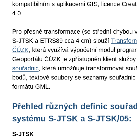
kompatibilním s aplikacemi GIS, licence Cr
4.0.
Pro přesné transformace (se střední chybou 
S-JTSK a ETRS89 cca 4 cm) slouží
Transfor
ČÚZK
, která využívá výpočetní modul prog
Geoportálu ČÚZK je zpřístupněn klient služby
souřadnic
, která umožňuje transformovat souř
bodů, textové soubory se seznamy souřadnic
formátu GML.
Přehled různých definic souřa
systému S-JTSK a S-JTSK/05:
S-JTSK