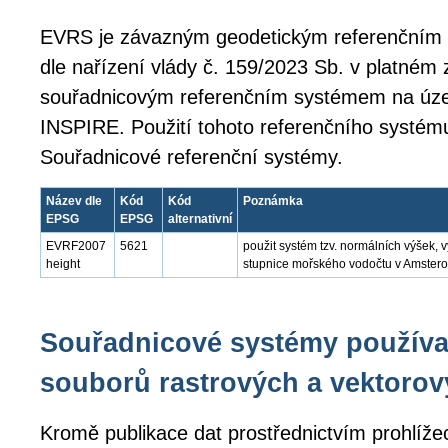
EVRS je závazným geodetickým referenční
dle nařízení vlády č. 159/2023 Sb. v platném
souřadnicovým referenčním systémem na úze
INSPIRE. Použití tohoto referenčního systém
Souřadnicové referenční systémy.
Název dle
Kód
Kód
Poznámka
EPSG
EPSG
alternativní
EVRF2007
5621
použit systém tzv. normálních výšek,
height
stupnice mořského vodočtu v Amste
Souřadnicové systémy používa
souborů rastrových a vektorov
Kromě publikace dat prostřednictvím prohlíže