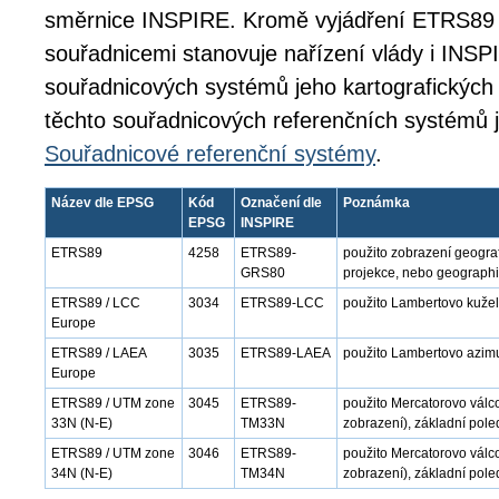
směrnice INSPIRE. Kromě vyjádření ETRS89 
souřadnicemi stanovuje nařízení vlády i INSPI
souřadnicových systémů jeho kartografických 
těchto souřadnicových referenčních systémů 
Souřadnicové referenční systémy
.
Název dle EPSG
Kód
Označení dle
Poznámka
EPSG
INSPIRE
ETRS89
4258
ETRS89-
použito zobrazení geogra
GRS80
projekce, nebo geographi
ETRS89 / LCC
3034
ETRS89-LCC
použito Lambertovo kužel
Europe
ETRS89 / LAEA
3035
ETRS89-LAEA
použito Lambertovo azimu
Europe
ETRS89 / UTM zone
3045
ETRS89-
použito Mercatorovo válc
33N (N-E)
TM33N
zobrazení), základní pole
ETRS89 / UTM zone
3046
ETRS89-
použito Mercatorovo válc
34N (N-E)
TM34N
zobrazení), základní pole