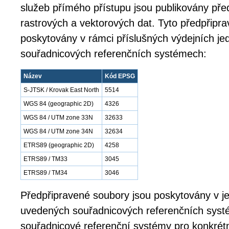
služeb přímého přístupu jsou publikovány př
rastrových a vektorových dat. Tyto předpřipr
poskytovány v rámci příslušných výdejních jed
souřadnicových referenčních systémech:
Název
Kód EPSG
S-JTSK / Krovak East North
5514
WGS 84 (geographic 2D)
4326
WGS 84 / UTM zone 33N
32633
WGS 84 / UTM zone 34N
32634
ETRS89 (geographic 2D)
4258
ETRS89 / TM33
3045
ETRS89 / TM34
3046
Předpřipravené soubory jsou poskytovány v j
uvedených souřadnicových referenčních syst
souřadnicové referenční systémy pro konkrétn