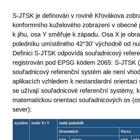
S-JTSK je definován v rovině Křovákova zobra
konformního kuželového zobrazení v obecné 
k jihu, osa Y směřuje k západu. Osa X je ob
poledníku umístěného 42°30‘ východně od nul
Definici S-JTSK odpovídá souřadnicový refere
registrován pod EPSG kódem 2065: S-JTSK (F
souřadnicový referenční systém ale není vhod
aplikacích vzhledem k nestandardní orientaci
se užívají souřadnicové referenční systémy, k
matematickou orientaci souřadnicových os (o
sever):
systém
směr X / Y
nultý poledník
Greenwich
Ferro