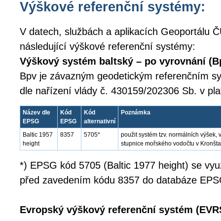
Výškové referenční systémy:
V datech, službách a aplikacích Geoportálu Č
následující výškové referenční systémy:
Výškový systém baltský – po vyrovnání (B
Bpv je závazným geodetickým referenčním 
dle nařízení vlády č. 430159/202306 Sb. v pl
Název dle
Kód
Kód
Poznámka
EPSG
EPSG
alternativní
Baltic 1957
8357
5705*
použit systém tzv. normálních výšek
height
stupnice mořského vodočtu v Kronšta
*) EPSG kód 5705 (Baltic 1977 height) se využí
před zavedením kódu 8357 do databáze EPS
Evropský výškový referenční systém (EVR