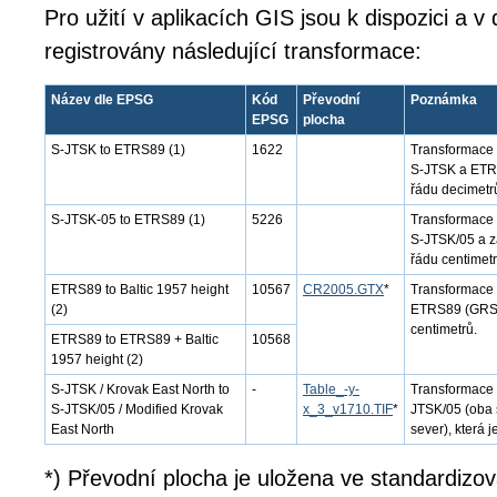
Pro užití v aplikacích GIS jsou k dispozici a 
registrovány následující transformace:
Název dle EPSG
Kód
Převodní
Poznámka
EPSG
plocha
S-JTSK to ETRS89 (1)
1622
Transformace 
S-JTSK a ETRS8
řádu decimetr
S-JTSK-05 to ETRS89 (1)
5226
Transformace 
S-JTSK/05 a z
řádu centimetr
ETRS89 to Baltic 1957 height
10567
CR2005.GTX
*
Transformace 
(2)
ETRS89 (GRS80
centimetrů.
ETRS89 to ETRS89 + Baltic
10568
1957 height (2)
S-JTSK / Krovak East North to
-
Table_-y-
Transformace 
S-JTSK/05 / Modified Krovak
x_3_v1710.TIF
*
JTSK/05 (oba 
East North
sever), která j
*) Převodní plocha je uložena ve standardizo