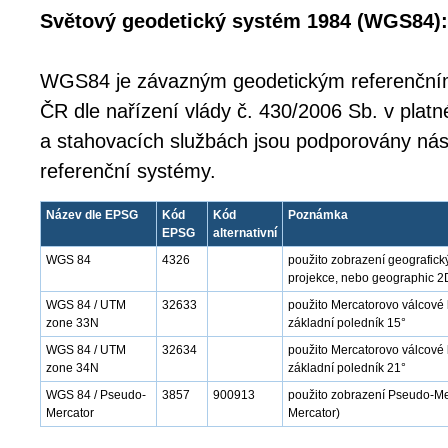
Světový geodetický systém 1984 (WGS84):
WGS84 je závazným geodetickým referenčn
ČR dle nařízení vlády č. 430/2006 Sb. v platn
a stahovacích službách jsou podporovány nás
referenční systémy.
Název dle EPSG
Kód
Kód
Poznámka
EPSG
alternativní
WGS 84
4326
použito zobrazení geografick
projekce, nebo geographic 2
WGS 84 / UTM
32633
použito Mercatorovo válcové
zone 33N
základní poledník 15°
WGS 84 / UTM
32634
použito Mercatorovo válcové 
zone 34N
základní poledník 21°
WGS 84 / Pseudo-
3857
900913
použito zobrazení Pseudo-Mer
Mercator
Mercator)