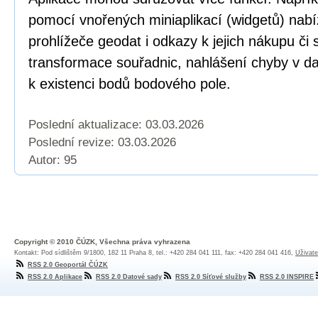
pomocí vnořených miniaplikací (widgetů) nabí
prohlížeče geodat i odkazy k jejich nákupu či
transformace souřadnic, nahlášení chyby v dat
k existenci bodů bodového pole.
Poslední aktualizace: 03.03.2026
Poslední revize:
03.03.2026
Autor: 95
Copyright © 2010 ČÚZK, Všechna práva vyhrazena
Kontakt: Pod sídlištěm 9/1800, 182 11 Praha 8, tel.: +420 284 041 111, fax: +420 284 041 416,
Uživate
RSS 2.0 Geoportál ČÚZK
RSS 2.0 Aplikace
RSS 2.0 Datové sady
RSS 2.0 Síťové služby
RSS 2.0 INSPIRE