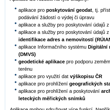
aplikace pro
poskytování geodat
, tj. př
podávání žádostí o výdej či úpravu
aplikace a služby pro poskytování údajů 
aplikace a služby pro poskytování údajů 
identifikace adres a nemovitostí (RÚIA
aplikace Informačního systému
Digitální
(DMVS)
geodetické aplikace
pro podporu zeměmě
terénu
aplikace pro využití dat
výškopisu ČR
aplikace pro prohlížení
geografických s
aplikace pro prohlížení a poskytování
arc
leteckých měřických snímků
Aplikace mohou sdružovat více funkcí. Napří