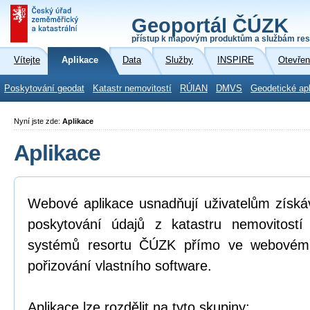
Geoportál ČÚZK
přístup k mapovým produktům a službám res
Vítejte
Aplikace
Data
Služby
INSPIRE
Otevřen
Poskytování geodat
Katastr nemovitostí
RÚIAN
DMVS
Geodetické ap
Nyní jste zde:
Aplikace
Aplikace
Webové aplikace usnadňují uživatelům získá
poskytování údajů z katastru nemovitostí
systémů resortu ČÚZK přímo ve webovém p
pořizování vlastního software.
Aplikace lze rozdělit na tyto skupiny: