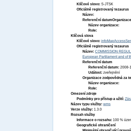
Klíčové slovo:
S-JTSK
Oficiálně registrovaný tezaurus
Název:
Referenční datum
Organizace
Název organizace:
Role:
Klíčová slova
Klíčové slovo:
infoMapAccessSer
Oficiálně registrovaný tezaurus
Název:
COMMISSION REGULATI
European Partilament and of th
Referenční datum
Referenční datum:
2008-
Událost:
zveřejnění
Organizace zodpovědná za t
Název organizace:
Role:
Omezení zdroje
Podmínky pro přístup a užití:
Zás
Název typu služby:
wms
Verze služby:
1.3.0
Rozsah služby
Informace o rozsahu:
100 % území
Geografické ohraničení
Minimální ohraničující pravoú