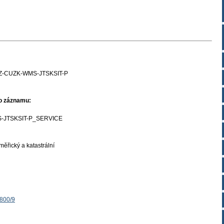
Z-CUZK-WMS-JTSKSIT-P
ho záznamu:
-JTSKSIT-P_SERVICE
ěřický a katastrální
1800/9