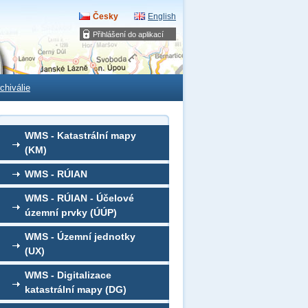
Česky
English
Přihlášení do aplikací
chiválie
WMS - Katastrální mapy
(KM)
WMS - RÚIAN
WMS - RÚIAN - Účelové
územní prvky (ÚÚP)
WMS - Územní jednotky
(UX)
WMS - Digitalizace
katastrální mapy (DG)