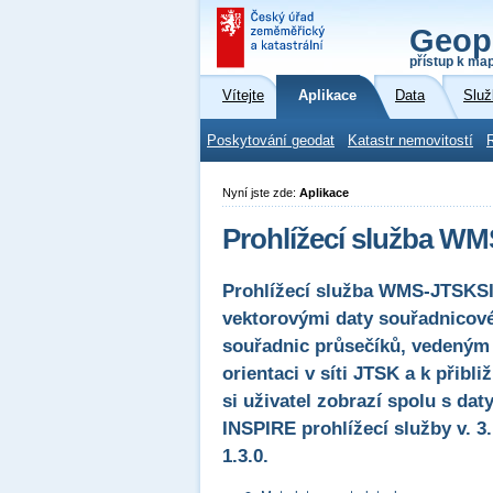
Geop
přístup k ma
Vítejte
Aplikace
Data
Služ
Poskytování geodat
Katastr nemovitostí
Nyní jste zde:
Aplikace
Prohlížecí služba WM
Prohlížecí služba WMS-JTSKSIT
vektorovými daty souřadnicové
souřadnic průsečíků, vedeným 
orientaci v síti JTSK a k přib
si uživatel zobrazí spolu s da
INSPIRE prohlížecí služby v. 
1.3.0.