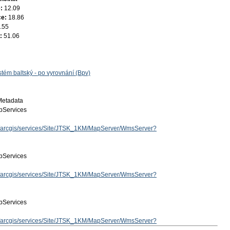
e:
12.09
ce:
18.86
.55
e:
51.06
tém baltský - po vyrovnání (Bpv)
Metadata
Services
cz/arcgis/services/Site/JTSK_1KM/MapServer/WmsServer?
Services
cz/arcgis/services/Site/JTSK_1KM/MapServer/WmsServer?
Services
cz/arcgis/services/Site/JTSK_1KM/MapServer/WmsServer?