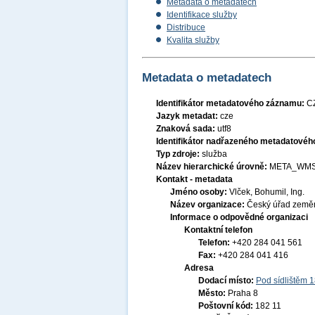
Metadata o metadatech
Identifikace služby
Distribuce
Kvalita služby
Metadata o metadatech
Identifikátor metadatového záznamu:
C
Jazyk metadat:
cze
Znaková sada:
utf8
Identifikátor nadřazeného metadatové
Typ zdroje:
služba
Název hierarchické úrovně:
META_WMS
Kontakt - metadata
Jméno osoby:
Vlček, Bohumil, Ing.
Název organizace:
Český úřad zeměm
Informace o odpovědné organizaci
Kontaktní telefon
Telefon:
+420 284 041 561
Fax:
+420 284 041 416
Adresa
Dodací místo:
Pod sídlištěm 
Město:
Praha 8
Poštovní kód:
182 11