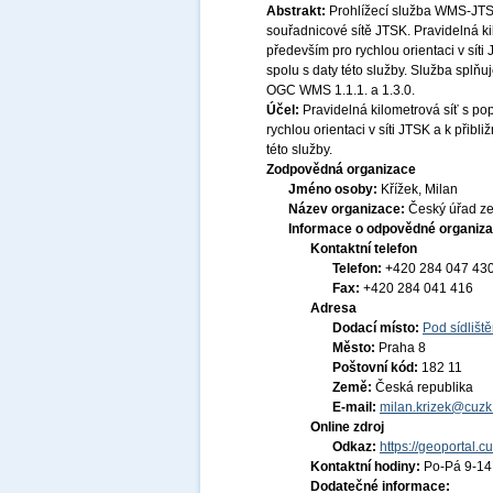
Abstrakt:
Prohlížecí služba WMS-JTSK
souřadnicové sítě JTSK. Pravidelná k
především pro rychlou orientaci v sít
spolu s daty této služby. Služba splň
OGC WMS 1.1.1. a 1.3.0.
Účel:
Pravidelná kilometrová síť s p
rychlou orientaci v síti JTSK a k přib
této služby.
Zodpovědná organizace
Jméno osoby:
Křížek, Milan
Název organizace:
Český úřad ze
Informace o odpovědné organiza
Kontaktní telefon
Telefon:
+420 284 047 43
Fax:
+420 284 041 416
Adresa
Dodací místo:
Pod sídlišt
Město:
Praha 8
Poštovní kód:
182 11
Země:
Česká republika
E-mail:
milan.krizek@cuzk
Online zdroj
Odkaz:
https://geoportal.c
Kontaktní hodiny:
Po-Pá 9-1
Dodatečné informace: