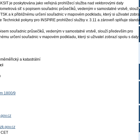
SIT je poskytována jako veřejná prohlížecí služba nad vektorovými daty
ilometrová síť s popisem souřadnic průsečíků, vedeným v samostatné vrstvě, slouží
i JTSK a k přibližnému určení souřadnic v mapovém podkladu, který si uživatel zobra
uje Technické pokyny pro INSPIRE prohlížecí služby v. 3.11 a zároveň splňuje stand
opisem souřadnic průsečíků, vedeným v samostatné vrstvě, slouží především pro
ližnému určení souřadnic v mapovém podkladu, který si uživatel zobrazí spolu s daty
měměřický a katastrální
ci
0
ěm 1800/9
.gov.cz
uzk.gov.cz
4 CET