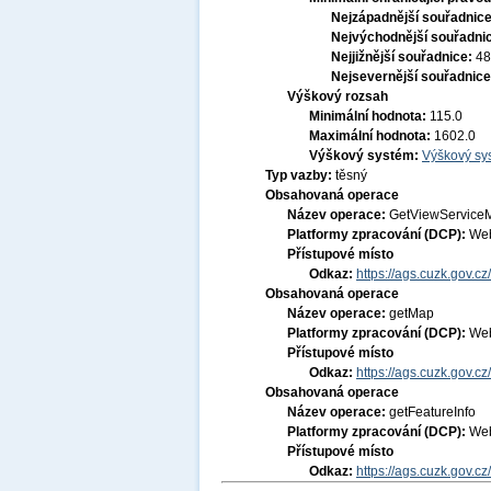
Nejzápadnější souřadnic
Nejvýchodnější souřadni
Nejjižnější souřadnice:
48
Nejsevernější souřadnic
Výškový rozsah
Minimální hodnota:
115.0
Maximální hodnota:
1602.0
Výškový systém:
Výškový sys
Typ vazby:
těsný
Obsahovaná operace
Název operace:
GetViewService
Platformy zpracování (DCP):
Web
Přístupové místo
Odkaz:
https://ags.cuzk.gov.
Obsahovaná operace
Název operace:
getMap
Platformy zpracování (DCP):
Web
Přístupové místo
Odkaz:
https://ags.cuzk.gov.
Obsahovaná operace
Název operace:
getFeatureInfo
Platformy zpracování (DCP):
Web
Přístupové místo
Odkaz:
https://ags.cuzk.gov.