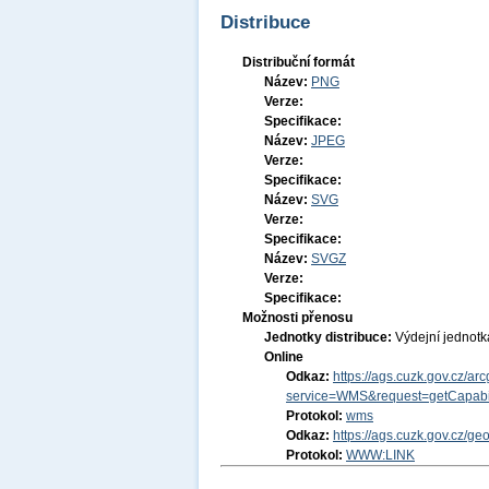
Distribuce
Distribuční formát
Název:
PNG
Verze:
Specifikace:
Název:
JPEG
Verze:
Specifikace:
Název:
SVG
Verze:
Specifikace:
Název:
SVGZ
Verze:
Specifikace:
Možnosti přenosu
Jednotky distribuce:
Výdejní jednot
Online
Odkaz:
https://ags.cuzk.gov.cz/
service=WMS&request=getCapabil
Protokol:
wms
Odkaz:
https://ags.cuzk.gov.cz/g
Protokol:
WWW:LINK