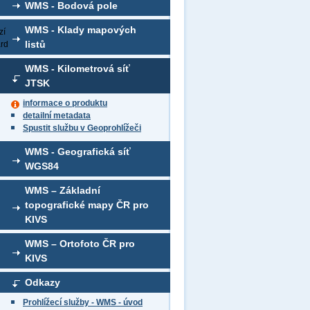
WMS - Bodová pole
WMS - Klady mapových
zí
listů
ard
WMS - Kilometrová síť
JTSK
informace o produktu
detailní metadata
Spustit službu v Geoprohlížeči
WMS - Geografická síť
WGS84
WMS – Základní
topografické mapy ČR pro
KIVS
WMS – Ortofoto ČR pro
KIVS
Odkazy
Prohlížecí služby - WMS - úvod