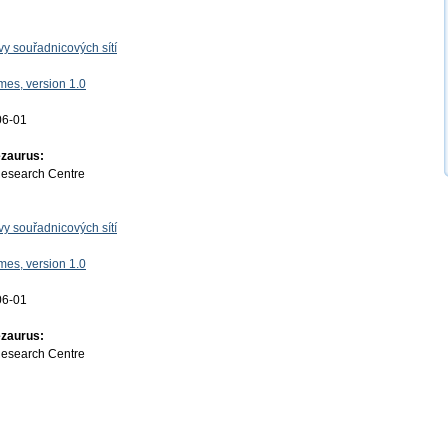
y souřadnicových sítí
es, version 1.0
06-01
ezaurus:
Research Centre
y souřadnicových sítí
es, version 1.0
06-01
ezaurus:
Research Centre