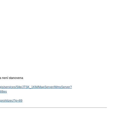
ka není stanovena
arcgis/services/Site/JTSK_1KM/MapServer/WmsServer?
ities
eoprohlizec/?p=89