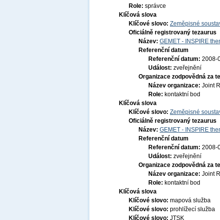
Role:
správce
Klíčová slova
Klíčové slovo:
Zeměpisné soustav
Oficiálně registrovaný tezaurus
Název:
GEMET - INSPIRE them
Referenční datum
Referenční datum:
2008-
Událost:
zveřejnění
Organizace zodpovědná za t
Název organizace:
Joint 
Role:
kontaktní bod
Klíčová slova
Klíčové slovo:
Zeměpisné soustav
Oficiálně registrovaný tezaurus
Název:
GEMET - INSPIRE them
Referenční datum
Referenční datum:
2008-
Událost:
zveřejnění
Organizace zodpovědná za t
Název organizace:
Joint 
Role:
kontaktní bod
Klíčová slova
Klíčové slovo:
mapová služba
Klíčové slovo:
prohlížecí služba
Klíčové slovo:
JTSK