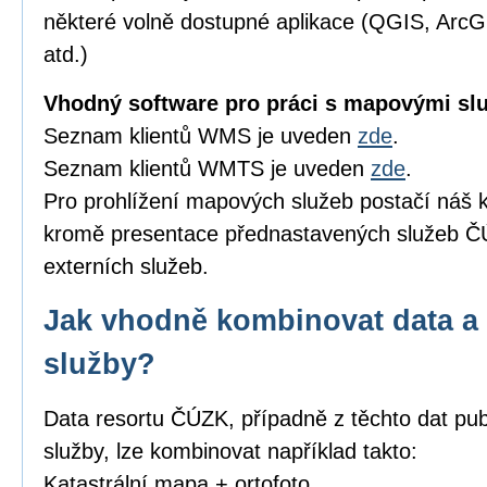
některé volně dostupné aplikace (QGIS, Arc
atd.)
Vhodný software pro práci s mapovými sl
Seznam klientů WMS je uveden
zde
.
Seznam klientů WMTS je uveden
zde
.
Pro prohlížení mapových služeb postačí náš k
kromě presentace přednastavených služeb ČÚ
externích služeb.
Jak vhodně kombinovat data a 
služby?
Data resortu ČÚZK, případně z těchto dat pub
služby, lze kombinovat například takto:
Katastrální mapa + ortofoto,