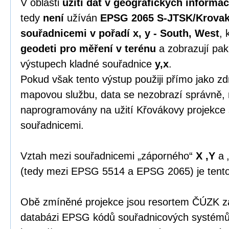
V oblasti
užití dat v geografických informa
tedy
není
užíván
EPSG 2065 S-JTSK/Krovak
souřadnicemi v pořadí x, y - South, West
, 
geodeti pro měření v terénu
a zobrazují pak
výstupech kladné souřadnice
y,x
.
Pokud však tento výstup použiji přímo jako zdr
mapovou službu, data se nezobrazí správně, 
naprogramovány na užití Křovákovy projekce
souřadnicemi.
Vztah mezi souřadnicemi „záporného“
X ,Y
a 
(tedy mezi EPSG 5514 a EPSG 2065) je tent
Obě zmíněné projekce jsou resortem ČÚZK zap
databázi EPSG kódů souřadnicových systémů 