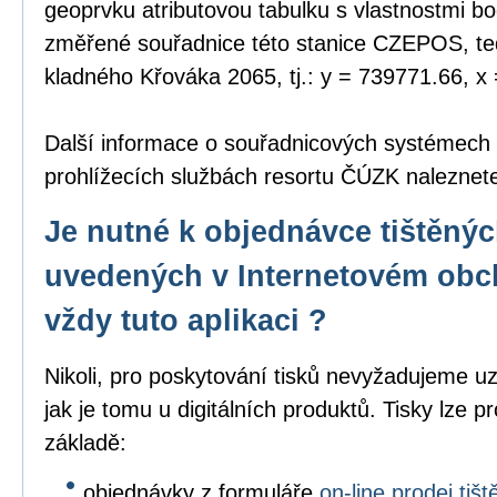
geoprvku atributovou tabulku s vlastnostmi bo
změřené souřadnice této stanice CZEPOS, tedy
kladného Křováka 2065, tj.: y = 739771.66, x
Další informace o souřadnicových systémech
prohlížecích službách resortu ČÚZK nalezne
Je nutné k objednávce tištěný
uvedených v Internetovém obc
vždy tuto aplikaci ?
Nikoli, pro poskytování tisků nevyžadujeme uz
jak je tomu u digitálních produktů. Tisky lze p
základě:
objednávky z formuláře
on-line prodej ti