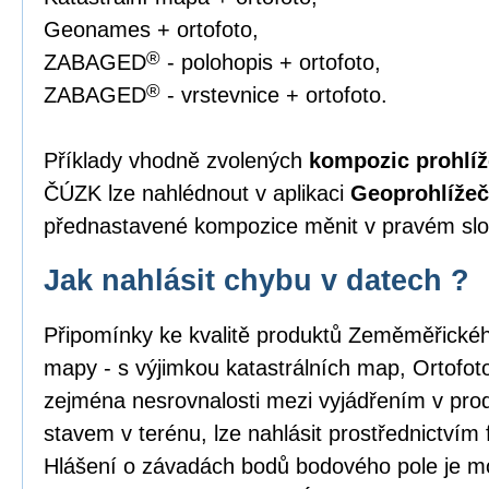
Geonames + ortofoto,
®
ZABAGED
- polohopis + ortofoto,
®
ZABAGED
- vrstevnice + ortofoto.
Příklady vhodně zvolených
kompozic prohlíž
ČÚZK lze nahlédnout v aplikaci
Geoprohlížeč
přednastavené kompozice měnit v pravém slou
Jak nahlásit chybu v datech ?
Připomínky ke kvalitě produktů Zeměměřick
mapy - s výjimkou katastrálních map, Ortofo
zejména nesrovnalosti mezi vyjádřením v pro
stavem v terénu, lze nahlásit prostřednictvím
Hlášení o závadách bodů bodového pole je m