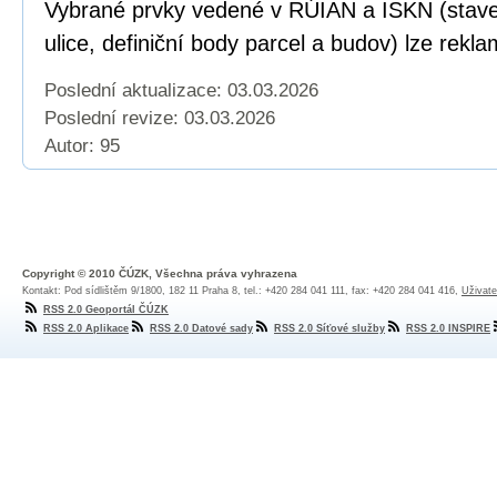
Vybrané prvky vedené v RÚIAN a ISKN (staveb
ulice, definiční body parcel a budov) lze rekl
Poslední aktualizace: 03.03.2026
Poslední revize:
03.03.2026
Autor: 95
Copyright © 2010 ČÚZK, Všechna práva vyhrazena
Kontakt: Pod sídlištěm 9/1800, 182 11 Praha 8, tel.: +420 284 041 111, fax: +420 284 041 416,
Uživate
RSS 2.0 Geoportál ČÚZK
RSS 2.0 Aplikace
RSS 2.0 Datové sady
RSS 2.0 Síťové služby
RSS 2.0 INSPIRE