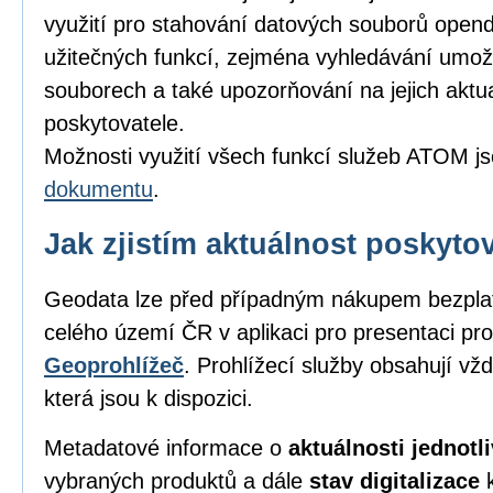
využití pro stahování datových souborů opend
užitečných funkcí, zejména vyhledávání umožňu
souborech a také upozorňování na jejich aktu
poskytovatele.
Možnosti využití všech funkcí služeb ATOM j
dokumentu
.
Jak zjistím aktuálnost poskyt
Geodata lze před případným nákupem bezpl
celého území ČR v aplikaci pro presentaci pro
Geoprohlížeč
. Prohlížecí služby obsahují vž
která jsou k dispozici.
Metadatové informace o
aktuálnosti jednot
vybraných produktů a dále
stav digitalizace
k