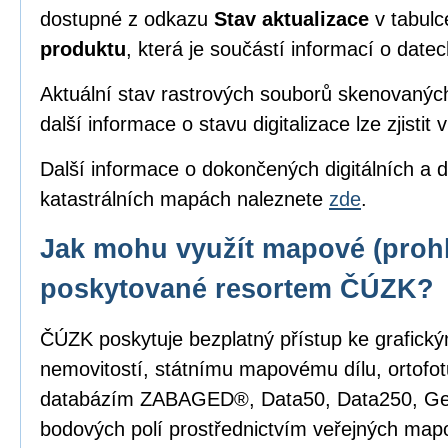
dostupné z odkazu
Stav aktualizace
v tabul
produktu
, která je součástí informací o date
Aktuální stav rastrových souborů skenovanýc
další informace o stavu digitalizace lze zjistit 
Další informace o dokončených digitálních a d
katastrálních mapách naleznete
zde
.
Jak mohu využít mapové (prohl
poskytované resortem ČÚZK?
ČÚZK poskytuje bezplatný přístup ke grafick
nemovitostí, státnímu mapovému dílu, ortofot
databázím ZABAGED®, Data50, Data250, G
bodových polí prostřednictvím veřejných mapo