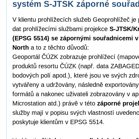
systém S-JTSK záporné souřa
V klientu prohlížecích služeb Geoprohlížeč je
dat prohlížecími službami projekce
S-JTSK/Kr
(EPSG 5514) se zápornými souřadnicemi v p
North
a to z těchto důvodů:
Geoportál ČÚZK zobrazuje prohlížecí (mapové)
produktů resortu ČÚZK (např. data ZABAGE
bodových polí apod.), které jsou ve svých zd
vytvářeny a udržovány, následně exportován
formátů a nakonec uživateli zobrazovány v ap
Microstation atd.) právě v této
záporné proje
služby mají v popisu svých vlastností uveden
poskytuje klientům v EPSG 5514.