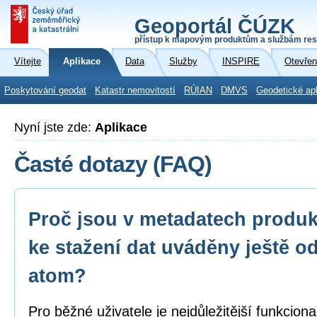
Geoportál ČÚZK
přístup k mapovým produktům a službám res
Vítejte
Aplikace
Data
Služby
INSPIRE
Otevřen
Poskytování geodat
Katastr nemovitostí
RÚIAN
DMVS
Geodetické ap
Nyní jste zde:
Aplikace
Časté dotazy (FAQ)
Proč jsou v metadatech produk
ke stažení dat uváděny ještě o
atom?
Pro běžné uživatele je nejdůležitější funkcion