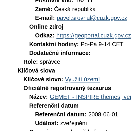
Poštovní kód:
182 11
Země:
Česká republika
E-mail:
pavel.srovnal@cuzk.gov.cz
Online zdroj
Odkaz:
https://geoportal.cuzk.gov.cz
Kontaktní hodiny:
Po-Pá 9-14 CET
Dodatečné informace:
Role:
správce
Klíčová slova
Klíčové slovo:
Využití území
Oficiálně registrovaný tezaurus
Název:
GEMET - INSPIRE themes, ver
Referenční datum
Referenční datum:
2008-06-01
Událost:
zveřejnění