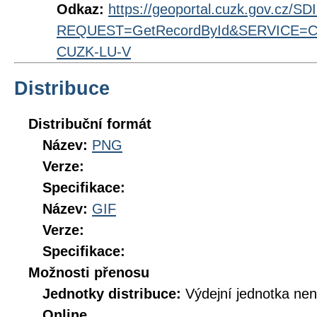
Odkaz:
https://geoportal.cuzk.gov.cz/S
REQUEST=GetRecordById&SERVICE=CS
CUZK-LU-V
Distribuce
Distribuční formát
Název:
PNG
Verze:
Specifikace:
Název:
GIF
Verze:
Specifikace:
Možnosti přenosu
Jednotky distribuce:
Výdejní jednotka ne
Online