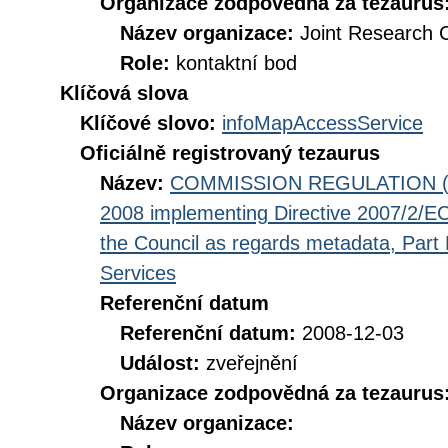
Organizace zodpovědná za tezaurus
Název organizace:
Joint Research 
Role:
kontaktní bod
Klíčová slova
Klíčové slovo:
infoMapAccessService
Oficiálně registrovaný tezaurus
Název:
COMMISSION REGULATION (EC
2008 implementing Directive 2007/2/EC
the Council as regards metadata, Part D
Services
Referenční datum
Referenční datum:
2008-12-03
Událost:
zveřejnění
Organizace zodpovědná za tezaurus
Název organizace: