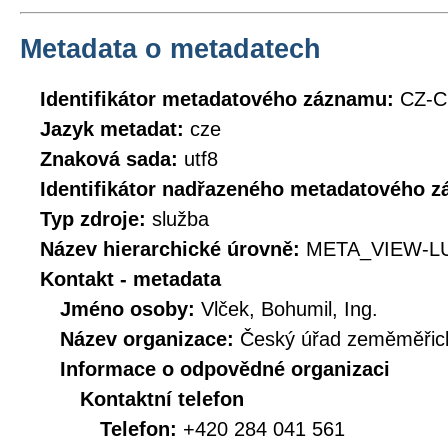
Metadata o metadatech
Identifikátor metadatového záznamu:
CZ-C
Jazyk metadat:
cze
Znaková sada:
utf8
Identifikátor nadřazeného metadatového 
Typ zdroje:
služba
Název hierarchické úrovně:
META_VIEW-L
Kontakt - metadata
Jméno osoby:
Vlček, Bohumil, Ing.
Název organizace:
Český úřad zeměměřick
Informace o odpovědné organizaci
Kontaktní telefon
Telefon:
+420 284 041 561