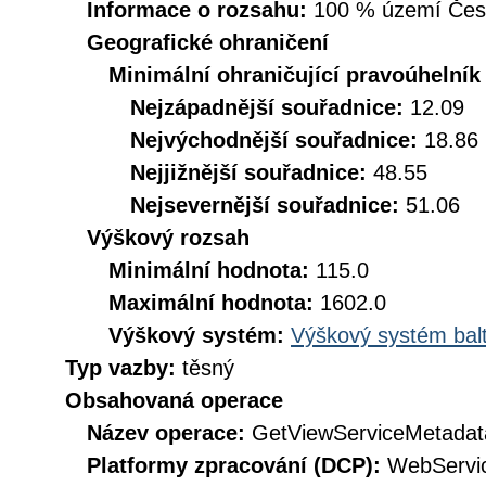
Informace o rozsahu:
100 % území České
Geografické ohraničení
Minimální ohraničující pravoúhelník
Nejzápadnější souřadnice:
12.09
Nejvýchodnější souřadnice:
18.86
Nejjižnější souřadnice:
48.55
Nejsevernější souřadnice:
51.06
Výškový rozsah
Minimální hodnota:
115.0
Maximální hodnota:
1602.0
Výškový systém:
Výškový systém balt
Typ vazby:
těsný
Obsahovaná operace
Název operace:
GetViewServiceMetadat
Platformy zpracování (DCP):
WebServi