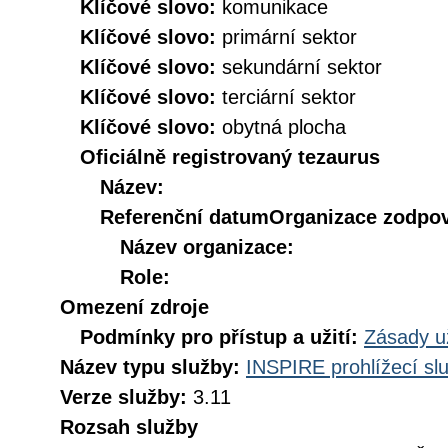
Klíčové slovo:
komunikace
Klíčové slovo:
primární sektor
Klíčové slovo:
sekundární sektor
Klíčové slovo:
terciární sektor
Klíčové slovo:
obytná plocha
Oficiálně registrovaný tezaurus
Název:
Referenční datum
Organizace zodpov
Název organizace:
Role:
Omezení zdroje
Podmínky pro přístup a užití:
Zásady u
Název typu služby:
INSPIRE prohlížecí sl
Verze služby:
3.11
Rozsah služby