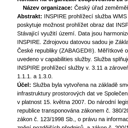
Název organizace:
Český úřad zeměměři
Abstrakt:
INSPIRE prohlížecí služba WMS 
poskytuje možnost prohlížet obraz dat INS
Stávající využití území. Data jsou harmoni
INSPIRE. Zdrojovou datovou sadou je Zákla
České republiky (ZABAGED®). Měřítkové om
uvedeno v capabilities služby. Služba splňu
INSPIRE prohlížecí služby v. 3.11 a záro
1.1.1. a 1.3.0.
Účel:
Služba byla vytvořena na základě sm
infrastruktury prostorových dat ve Společen
v platnost 15. května 2007. Do národní legi
republice transponována zákonem č. 380/20
zákon č. 123/1998 Sb., o právu na informac
znění pozdějších předpisů, a zákon č. 200/