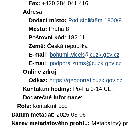
Fax:
+420 284 041 416
Adresa
Dodací místo:
Pod sídlištěm 1800/9
Město:
Praha 8
Poštovní kód:
182 11
Země:
Česká republika
E-mail:
bohumil.vlcek@cuzk.gov.cz
E-mail:
podpora.zums@cuzk.gov.cz
Online zdroj
Odkaz:
https://geoportal.cuzk.gov.cz
Kontaktní hodiny:
Po-Pá 9-14 CET
Dodatečné informace:
Role:
kontaktní bod
Datum metadat:
2025-03-06
Název metadatového profilu:
Metadatový pr