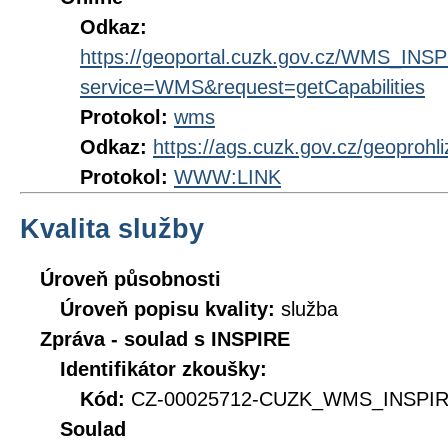
Odkaz:
https://geoportal.cuzk.gov.cz/WMS_IN
service=WMS&request=getCapabilities
Protokol:
wms
Odkaz:
https://ags.cuzk.gov.cz/geoprohl
Protokol:
WWW:LINK
Kvalita služby
Úroveň působnosti
Úroveň popisu kvality:
služba
Zpráva - soulad s INSPIRE
Identifikátor zkoušky:
Kód:
CZ-00025712-CUZK_WMS_INSPIRE
Soulad