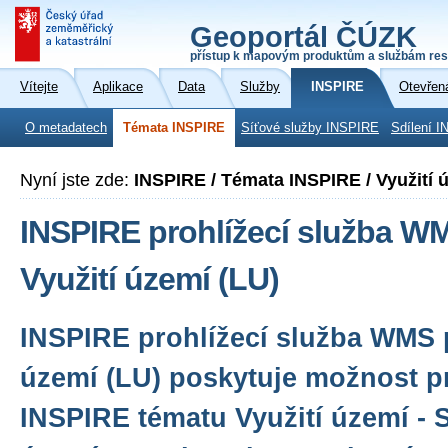
Geoportál ČÚZK
přístup k mapovým produktům a službám res
Vítejte
Aplikace
Data
Služby
INSPIRE
Otevřen
O metadatech
Témata INSPIRE
Síťové služby INSPIRE
Sdílení I
Nyní jste zde:
INSPIRE / Témata INSPIRE / Využití 
INSPIRE prohlížecí služba W
Využití území (LU)
INSPIRE prohlížecí služba WMS p
území (LU) poskytuje možnost pr
INSPIRE tématu Využití území - St