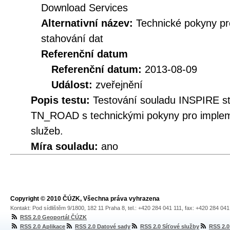
Download Services
Alternativní název:
Technické pokyny p
stahování dat
Referenční datum
Referenční datum:
2013-08-09
Událost:
zveřejnění
Popis testu:
Testování souladu INSPIRE s
TN_ROAD s technickými pokyny pro implem
služeb.
Míra souladu:
ano
Copyright © 2010 ČÚZK, Všechna práva vyhrazena
Kontakt: Pod sídlištěm 9/1800, 182 11 Praha 8, tel.: +420 284 041 111, fax: +420 284 04
RSS 2.0 Geoportál ČÚZK
RSS 2.0 Aplikace
RSS 2.0 Datové sady
RSS 2.0 Síťové služby
RSS 2.0