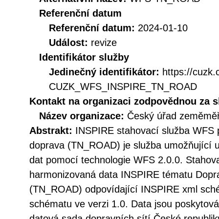
Referenční datum
Referenční datum:
2024-01-10
Událost:
revize
Identifikátor služby
Jedinečný identifikátor:
https://cuzk
CUZK_WFS_INSPIRE_TN_ROAD
Kontakt na organizaci zodpovědnou za s
Název organizace:
Český úřad zeměměři
Abstrakt:
INSPIRE stahovací služba WFS pr
doprava (TN_ROAD) je služba umožňující 
dat pomocí technologie WFS 2.0.0. Stahova
harmonizovaná data INSPIRE tématu Dopravn
(TN_ROAD) odpovídající INSPIRE xml sché
schématu ve verzi 1.0. Data jsou poskytov
datová sada dopravních sítí České republi