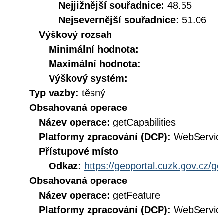
Nejjižnější souřadnice:
48.55
Nejsevernější souřadnice:
51.06
Výškový rozsah
Minimální hodnota:
Maximální hodnota:
Výškový systém:
Typ vazby:
těsný
Obsahovaná operace
Název operace:
getCapabilities
Platformy zpracování (DCP):
WebServi
Přístupové místo
Odkaz:
https://geoportal.cuzk.gov.cz/
Obsahovaná operace
Název operace:
getFeature
Platformy zpracování (DCP):
WebServi