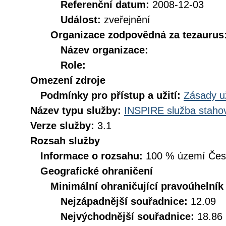
Referenční datum:
2008-12-03
Událost:
zveřejnění
Organizace zodpovědná za tezaurus
Název organizace:
Role:
Omezení zdroje
Podmínky pro přístup a užití:
Zásady u
Název typu služby:
INSPIRE služba stahov
Verze služby:
3.1
Rozsah služby
Informace o rozsahu:
100 % území České
Geografické ohraničení
Minimální ohraničující pravoúhelník
Nejzápadnější souřadnice:
12.09
Nejvýchodnější souřadnice:
18.86