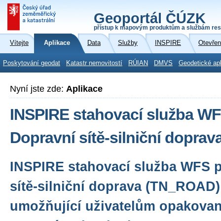
Geoportál ČÚZK
přístup k mapovým produktům a službám res
Vítejte
Aplikace
Data
Služby
INSPIRE
Otevřen
Poskytování geodat
Katastr nemovitostí
RÚIAN
DMVS
Geodetické ap
Nyní jste zde:
Aplikace
INSPIRE stahovací služba WF
Dopravní sítě-silniční dopra
INSPIRE stahovací služba WFS 
sítě-silniční doprava (TN_ROAD)
umožňující uživatelům opakovan