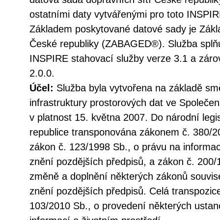
ostatními daty vytvářenými pro toto INSPIR
Základem poskytované datové sady je Zákla
České republiky (ZABAGED®). Služba splňu
INSPIRE stahovací služby verze 3.1 a zá
2.0.0.
Účel:
Služba byla vytvořena na základě sm
infrastruktury prostorových dat ve Společen
v platnost 15. května 2007. Do národní legi
republice transponována zákonem č. 380/20
zákon č. 123/1998 Sb., o právu na informac
znění pozdějších předpisů, a zákon č. 200/
změně a doplnění některých zákonů souvise
znění pozdějších předpisů. Celá transpozic
103/2010 Sb., o provedení některých ustan