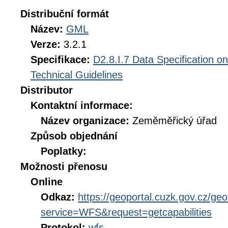
Distribuční formát
Název:
GML
Verze:
3.2.1
Specifikace:
D2.8.I.7 Data Specification o
Technical Guidelines
Distributor
Kontaktní informace:
Název organizace:
Zeměměřický úřad
Způsob objednání
Poplatky:
Možnosti přenosu
Online
Odkaz:
https://geoportal.cuzk.gov.cz/geo
service=WFS&request=getcapabilities
Protokol:
wfs