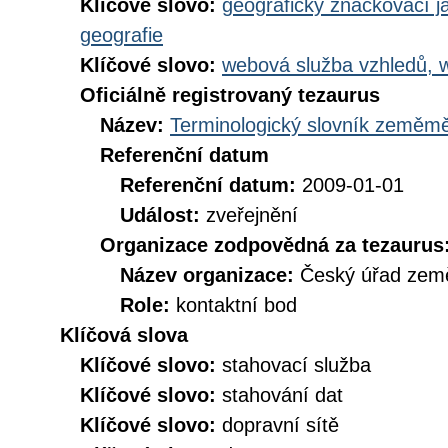
Klíčové slovo:
geografický značkovací j
geografie
Klíčové slovo:
webová služba vzhledů, 
Oficiálně registrovaný tezaurus
Název:
Terminologický slovník zeměměř
Referenční datum
Referenční datum:
2009-01-01
Událost:
zveřejnění
Organizace zodpovědná za tezaurus
Název organizace:
Český úřad země
Role:
kontaktní bod
Klíčová slova
Klíčové slovo:
stahovací služba
Klíčové slovo:
stahování dat
Klíčové slovo:
dopravní sítě