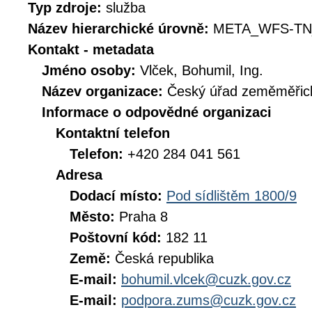
Typ zdroje:
služba
Název hierarchické úrovně:
META_WFS-TN
Kontakt - metadata
Jméno osoby:
Vlček, Bohumil, Ing.
Název organizace:
Český úřad zeměměřick
Informace o odpovědné organizaci
Kontaktní telefon
Telefon:
+420 284 041 561
Adresa
Dodací místo:
Pod sídlištěm 1800/9
Město:
Praha 8
Poštovní kód:
182 11
Země:
Česká republika
E-mail:
bohumil.vlcek@cuzk.gov.cz
E-mail:
podpora.zums@cuzk.gov.cz