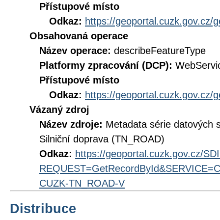
Přístupové místo
Odkaz:
https://geoportal.cuzk.gov.cz/
Obsahovaná operace
Název operace:
describeFeatureType
Platformy zpracování (DCP):
WebServi
Přístupové místo
Odkaz:
https://geoportal.cuzk.gov.cz/
Vázaný zdroj
Název zdroje:
Metadata série datových 
Silniční doprava (TN_ROAD)
Odkaz:
https://geoportal.cuzk.gov.cz/S
REQUEST=GetRecordById&SERVICE=CS
CUZK-TN_ROAD-V
Distribuce