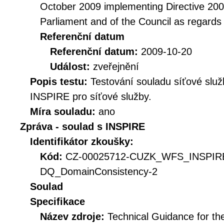
October 2009 implementing Directive 20
Parliament and of the Council as regards
Referenční datum
Referenční datum:
2009-10-20
Událost:
zveřejnění
Popis testu:
Testování souladu síťové služ
INSPIRE pro síťové služby.
Míra souladu:
ano
Zpráva - soulad s INSPIRE
Identifikátor zkoušky:
Kód:
CZ-00025712-CUZK_WFS_INSPI
DQ_DomainConsistency-2
Soulad
Specifikace
Název zdroje:
Technical Guidance for t