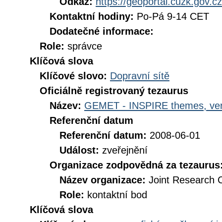
Odkaz:
https://geoportal.cuzk.gov.cz
Kontaktní hodiny:
Po-Pá 9-14 CET
Dodatečné informace:
Role:
správce
Klíčová slova
Klíčové slovo:
Dopravní sítě
Oficiálně registrovaný tezaurus
Název:
GEMET - INSPIRE themes, ver
Referenční datum
Referenční datum:
2008-06-01
Událost:
zveřejnění
Organizace zodpovědná za tezaurus
Název organizace:
Joint Research 
Role:
kontaktní bod
Klíčová slova