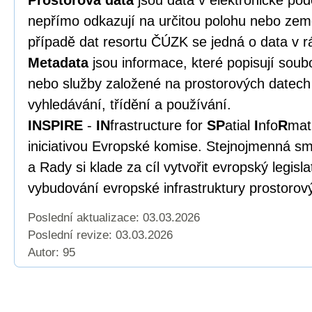
Prostorová data
jsou data v elektronické po
nepřímo odkazují na určitou polohu nebo zem
případě dat resortu ČÚZK se jedná o data v r
Metadata
jsou informace, které popisují soub
nebo služby založené na prostorových datech 
vyhledávání, třídění a používání.
INSPIRE
-
IN
frastructure for
SP
atial
I
nfo
R
mat
iniciativou Evropské komise. Stejnojmenná s
a Rady si klade za cíl vytvořit evropský legisl
vybudování evropské infrastruktury prostorov
Poslední aktualizace: 03.03.2026
Poslední revize:
03.03.2026
Autor: 95