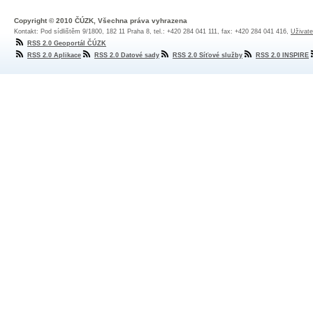
Copyright © 2010 ČÚZK, Všechna práva vyhrazena
Kontakt: Pod sídlištěm 9/1800, 182 11 Praha 8, tel.: +420 284 041 111, fax: +420 284 041 416,
Uživate
RSS 2.0 Geoportál ČÚZK
RSS 2.0 Aplikace
RSS 2.0 Datové sady
RSS 2.0 Síťové služby
RSS 2.0 INSPIRE