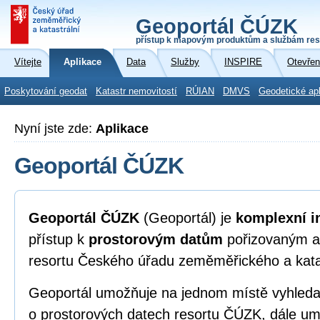
Geoportál ČÚZK
přístup k mapovým produktům a službám res
Vítejte
Aplikace
Data
Služby
INSPIRE
Otevřen
Poskytování geodat
Katastr nemovitostí
RÚIAN
DMVS
Geodetické ap
Nyní jste zde:
Aplikace
Geoportál ČÚZK
Geoportál ČÚZK
(Geoportál) je
komplexní i
přístup k
prostorovým datům
pořizovaným a
resortu Českého úřadu zeměměřického a kata
Geoportál umožňuje na jednom místě vyhleda
o prostorových datech resortu ČÚZK, dále umo