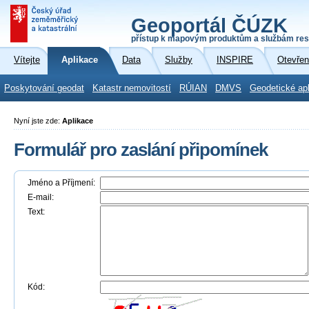
Geoportál ČÚZK
přístup k mapovým produktům a službám res
Vítejte
Aplikace
Data
Služby
INSPIRE
Otevřen
Poskytování geodat
Katastr nemovitostí
RÚIAN
DMVS
Geodetické ap
Nyní jste zde:
Aplikace
Formulář pro zaslání připomínek
Jméno a Příjmení:
E-mail:
Text:
Kód: