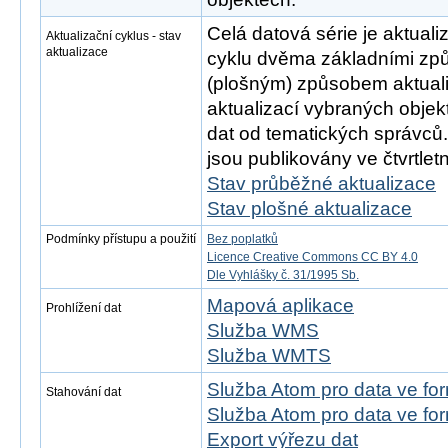
Celá datová série je aktual
Aktualizační cyklus - stav
aktualizace
cyklu dvěma základními zp
(plošným) způsobem aktual
aktualizací vybraných objek
dat od tematických správců
jsou publikovány ve čtvrtletn
Stav průběžné aktualizace
Stav plošné aktualizace
Podmínky přístupu a použití
Bez poplatků
Licence Creative Commons CC BY 4.0
Dle Vyhlášky č. 31/1995 Sb.
Mapová aplikace
Prohlížení dat
Služba WMS
Služba WMTS
Služba Atom pro data ve f
Stahování dat
Služba Atom pro data ve f
Export výřezu dat