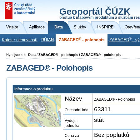
Geoportál ČÚZK
přístup k mapovým produktům a službám res
Vítejte
Aplikace
Data
Služby
INSPIRE
Otevřen
®
®
Katastr nemovitostí
RÚIAN
ZABAGED
- polohopis
ZABAGED
- vý
Nyní jste zde:
Data / ZABAGED® - polohopis / ZABAGED® - polohopis
ZABAGED® - Polohopis
Informace o produktu
Název
ZABAGED® - Polohopis
63311
Obchodní kód
stát
Výdejní
jednotka
Bez poplatků
Cena za