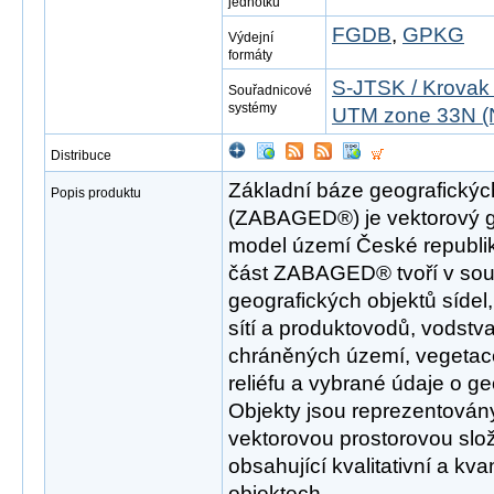
jednotku
FGDB
,
GPKG
Výdejní
formáty
S-JTSK / Krovak
Souřadnicové
systémy
UTM zone 33N (
Distribuce
Základní báze geografickýc
Popis produktu
(ZABAGED®) je vektorový ge
model území České republi
část ZABAGED® tvoří v sou
geografických objektů sídel
sítí a produktovodů, vodstv
chráněných území, vegetace
reliéfu a vybrané údaje o g
Objekty jsou reprezentová
vektorovou prostorovou slo
obsahující kvalitativní a kva
objektech.