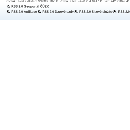
Kontakt: Pod sídlištěm 9/1800, 182 11 Praha 8, tel.: +420 284 041 111, fax: +420 284 04
RSS 2.0 Geoportál ČÚZK
RSS 2.0 Aplikace
RSS 2.0 Datové sady
RSS 2.0 Síťové služby
RSS 2.0